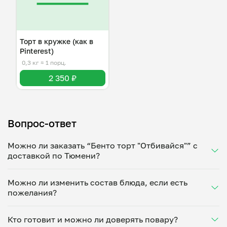
Торт в кружке (как в
Pinterest)
0,3 кг
≈ 1 порц.
2 350 ₽
Вопрос-ответ
Можно ли заказать “Бенто торт "Отбивайся"” с
доставкой по Тюмени?
Да, доставка на дом работает по всему городу!
Можно ли изменить состав блюда, если есть
Укажите удобное время — и получите свежее
пожелания?
домашнее блюдо в большой порции прямо с плиты.
Герметичная упаковка сохраняет тепло до 90
Конечно! Надя Ягутина @bentoqueen _ адаптирует
минут. Статус заказа отслеживайте в личном
Кто готовит и можно ли доверять повару?
блюдо под ваши предпочтения: уберет специи,
кабинете, а с поваром можно связаться напрямую в