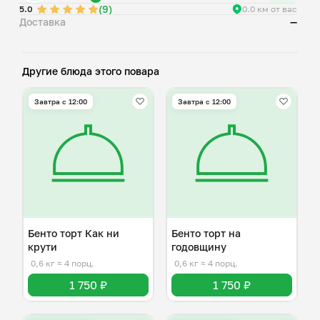
(9)
-Фисташка
5.0
0.0 км от вас
Доставка
—
Другие блюда этого повара
Завтра c 12:00
Завтра c 12:00
Бенто торт Как ни
Бенто торт на
крути
годовщину
0,6 кг
≈ 4 порц.
0,6 кг
≈ 4 порц.
1 750 ₽
1 750 ₽