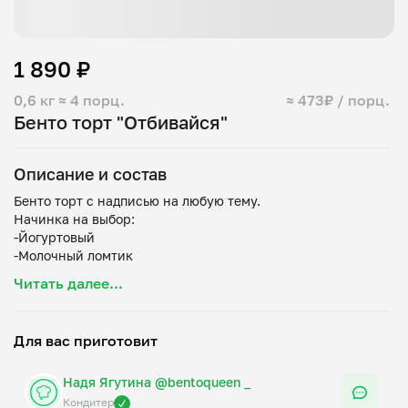
1 890 ₽
0,6 кг
≈ 4 порц.
≈ 473₽ / порц.
Бенто торт "Отбивайся"
Описание и состав
Бенто торт с надписью на любую тему.
Начинка на выбор:
-Йогуртовый
-Молочный ломтик
-Красный бархат
Читать далее...
-Сникерс
-Смородина
-Лимон
Для вас приготовит
-Ягодный пломбир
-Банановый латте
Надя Ягутина @bentoqueen _
-Тирамиссу
-Трюфель
Кондитер