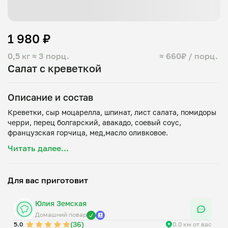
1 980 ₽
0,5 кг
≈ 3 порц.
≈ 660₽ / порц.
Салат с креветкой
Описание и состав
Креветки, сыр моцарелла, шпинат, лист салата, помидоры
черри, перец болгарский, авакадо, соевый соус,
Читать далее...
Для вас приготовит
Юлия Земская
Домашний повар
(36)
5.0
0.0 км от вас