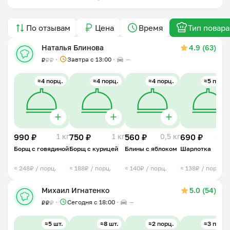
По отзывам
Цена
Время
Тип повара
Наталья Блинова
4.9 (63)
Завтра c 13:00
—
₽
₽
₽
≈4 порц.
≈4 порц.
≈4 порц.
≈5 порц.
990 ₽
1 кг
750 ₽
1 кг
560 ₽
0,5 кг
690 ₽
0,5 
Борщ с говядиной
Борщ с курицей
Блины с яблоком
Шарлотка
≈ 248₽ / порц.
≈ 188₽ / порц.
≈ 140₽ / порц.
≈ 138₽ / порц.
Михаил Игнатенко
5.0 (54)
Сегодня с 18:00
—
₽
₽
₽
≈5 шт.
≈8 шт.
≈2 порц.
≈3 порц.