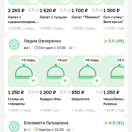
2 260 ₽
0,5 кг
1 620 ₽
0,5 кг
1 700 ₽
0,5 кг
1 500 ₽
1 
Салат с
Салат с тунцом
Салат "Тбилиси"
Суп-гуляш "По-
карамелезированной
Венгерски"
грушей и сыром
≈ 1130₽ / порц.
≈ 540₽ / порц.
≈ 850₽ / порц.
≈ 375₽ / порц.
Бри
Лидия Овчеренко
5.0 (49)
Сегодня с 17:00
—
₽
₽
₽
≈3 порц.
≈4 шт.
≈6 порц.
≈3 порц.
1 250 ₽
0,5 кг
1 200 ₽
0,5 кг
850 ₽
1 кг
1 250 ₽
0,9 
Гуляш из
Кордон-блю
Шарлотка
Чахохбили из
говядины
Курицы
≈ 417₽ / порц.
≈ 300₽ / шт.
≈ 142₽ / порц.
≈ 417₽ / порц.
Елизавета Галушкина
4.9 (41)
Завтра c 11:00
—
₽
₽
₽