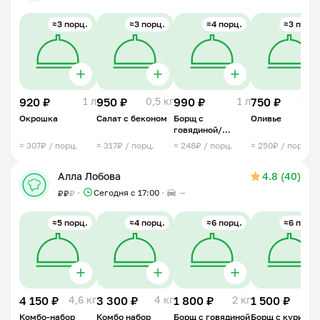
≈3 порц.
≈3 порц.
≈4 порц.
≈3 порц.
920 ₽
1 л
950 ₽
0,5 кг
990 ₽
1 л
750 ₽
0,5 
Окрошка
Салат с беконом
Борщ с
Оливье
говядиной/
свининой
≈ 307₽ / порц.
≈ 317₽ / порц.
≈ 248₽ / порц.
≈ 250₽ / порц.
Алла Лобова
4.8 (40)
Сегодня с 17:00
—
₽
₽
₽
≈5 порц.
≈4 порц.
≈6 порц.
≈6 порц.
4 150 ₽
4,6 кг
3 300 ₽
4 кг
1 800 ₽
2 кг
1 500 ₽
2 
Комбо-набор
Комбо набор
Борщ с говядиной
Борщ с курицей