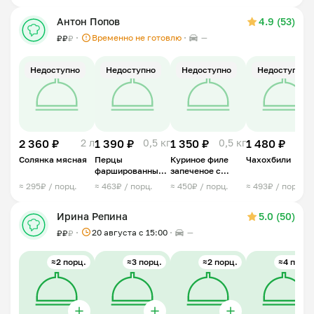
Антон Попов
4.9 (53)
Временно не готовлю
—
₽
₽
₽
Недоступно
Недоступно
Недоступно
Недоступно
2 360 ₽
2 л
1 390 ₽
0,5 кг
1 350 ₽
0,5 кг
1 480 ₽
0,7 
Солянка мясная
Перцы
Куриное филе
Чахохбили
фаршированные
запеченое с
запечённые
ананасом
≈ 295₽ / порц.
≈ 463₽ / порц.
≈ 450₽ / порц.
≈ 493₽ / порц.
Ирина Репина
5.0 (50)
20 августа с 15:00
—
₽
₽
₽
≈2 порц.
≈3 порц.
≈2 порц.
≈4 порц.