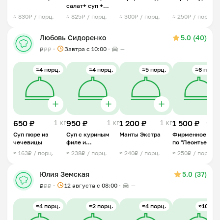
салат+ суп +
второе блюдо
≈ 830₽ / порц.
≈ 825₽ / порц.
≈ 300₽ / порц.
≈ 250₽ / порц.
Любовь Сидоренко
5.0 (40)
Завтра c 10:00
—
₽
₽
₽
≈4 порц.
≈4 порц.
≈5 порц.
≈6 порц.
650 ₽
1 кг
950 ₽
1 кг
1 200 ₽
1 кг
1 500 ₽
0,6 
Суп пюре из
Суп с куриным
Манты Экстра
Фирменное мяс
чечевицы
филе и
по "Леонтьевск
чесночными
≈ 163₽ / порц.
≈ 238₽ / порц.
≈ 240₽ / порц.
≈ 250₽ / порц.
рулетиками
Юлия Земская
5.0 (37)
12 августа с 08:00
—
₽
₽
₽
≈4 порц.
≈2 порц.
≈4 порц.
≈10 шт.