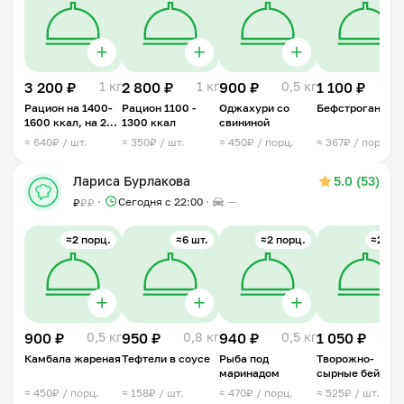
3 200 ₽
1 кг
2 800 ₽
1 кг
900 ₽
0,5 кг
1 100 ₽
0,5 
Рацион на 1400-
Рацион 1100 -
Оджахури со
Бефстроганов
1600 ккал, на 2
1300 ккал
свининой
дня
≈ 640₽ / шт.
≈ 350₽ / шт.
≈ 450₽ / порц.
≈ 367₽ / порц.
Лариса Бурлакова
5.0 (53)
Сегодня с 22:00
—
₽
₽
₽
≈2 порц.
≈6 шт.
≈2 порц.
≈2 шт.
900 ₽
0,5 кг
950 ₽
0,8 кг
940 ₽
0,5 кг
1 050 ₽
0,5 
Камбала жареная
Тефтели в соусе
Рыба под
Творожно-
маринадом
сырные бейглы
ПП
≈ 450₽ / порц.
≈ 158₽ / шт.
≈ 470₽ / порц.
≈ 525₽ / шт.