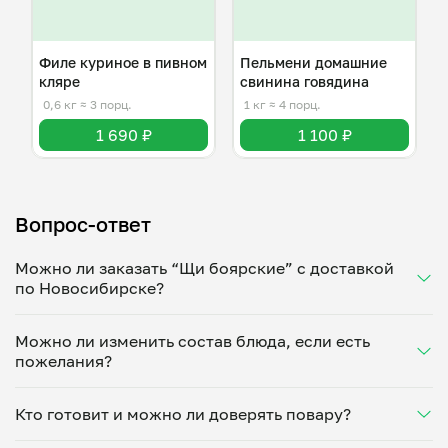
Филе куриное в пивном
Пельмени домашние
кляре
свинина говядина
0,6 кг
≈ 3 порц.
1 кг
≈ 4 порц.
1 690 ₽
1 100 ₽
Вопрос-ответ
Можно ли заказать “Щи боярские” с доставкой
по Новосибирске?
Да, доставка на дом работает по всему городу!
Можно ли изменить состав блюда, если есть
Укажите удобное время — и получите свежее
пожелания?
домашнее блюдо в большой порции прямо с плиты.
Герметичная упаковка сохраняет тепло до 90
Конечно! Елена Козырева адаптирует блюдо под
минут. Статус заказа отслеживайте в личном
Кто готовит и можно ли доверять повару?
ваши предпочтения: уберет специи, снизит
кабинете, а с поваром можно связаться напрямую в
количество соли, сахара или заменит ингредиенты.
чате. Рекомендуем оформлять заказ заранее —