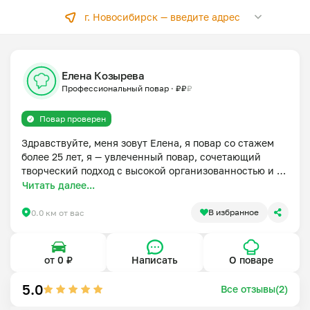
г. Новосибирск —
введите адрес
Елена Козырева
Профессиональный повар
·
₽
₽
₽
Повар проверен
Здравствуйте, меня зовут Елена, я повар со стажем 
более 25 лет, я — увлеченный повар, сочетающий 
творческий подход с высокой организованностью и 
вниманием к деталям. Приготовлю для вас домашние 
Читать далее...
блюда, блюда разных кухонь мира, низкокалорийные 
и диетические блюда.
В избранное
0.0 км от вас
от 0 ₽
Написать
О поваре
5.0
Все отзывы(2)