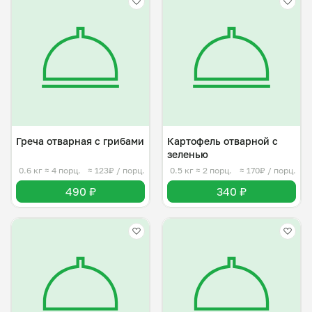
Греча отварная с грибами
Картофель отварной с
зеленью
0.6 кг
≈ 4 порц.
≈ 123₽ / порц.
0.5 кг
≈ 2 порц.
≈ 170₽ / порц.
490 ₽
340 ₽