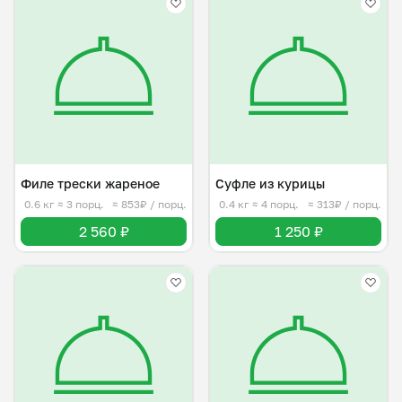
Филе трески жареное
Суфле из курицы
0.6 кг
≈ 3 порц.
≈ 853₽ / порц.
0.4 кг
≈ 4 порц.
≈ 313₽ / порц.
2 560 ₽
1 250 ₽