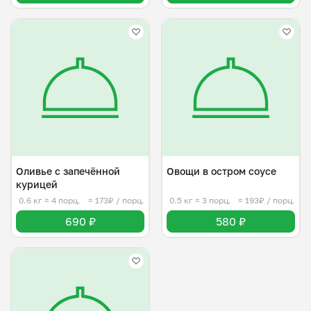
Оливье с запечённой
Овощи в остром соусе
курицей
0.6 кг
≈ 4 порц.
≈ 173₽ / порц.
0.5 кг
≈ 3 порц.
≈ 193₽ / порц.
690 ₽
580 ₽