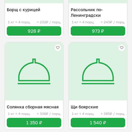
Борщ с курицей
Рассольник по-
Ленинградски
1 кг
≈ 4 порц.
≈ 232₽ / порц.
1 кг
≈ 4 порц.
≈ 243₽ / порц.
928 ₽
973 ₽
Солянка сборная мясная
Щи боярские
1 кг
≈ 4 порц.
≈ 338₽ / порц.
1 кг
≈ 4 порц.
≈ 385₽ / порц.
1 350 ₽
1 540 ₽