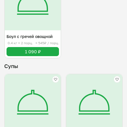
Боул с гречей овощной
0.4 кг
≈ 2 порц.
≈ 545₽ / порц.
1 090 ₽
Супы