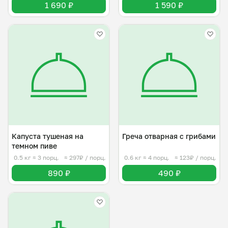
1 690 ₽
1 590 ₽
Капуста тушеная на
Греча отварная с грибами
темном пиве
0.5 кг
≈ 3 порц.
≈ 297₽ / порц.
0.6 кг
≈ 4 порц.
≈ 123₽ / порц.
890 ₽
490 ₽