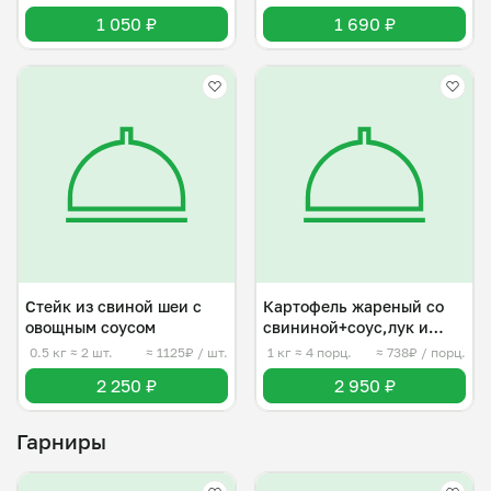
1 050 ₽
1 690 ₽
Стейк из свиной шеи с
Картофель жареный со
овощным соусом
свининой+соус,лук и
огурчики
0.5 кг
≈ 2 шт.
≈ 1125₽ / шт.
1 кг
≈ 4 порц.
≈ 738₽ / порц.
2 250 ₽
2 950 ₽
Гарниры