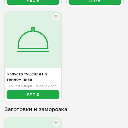
490 ₽
570 ₽
Капуста тушеная на
темном пиве
0.5 кг
≈ 3 порц.
≈ 297₽ / порц.
890 ₽
Заготовки и заморозка