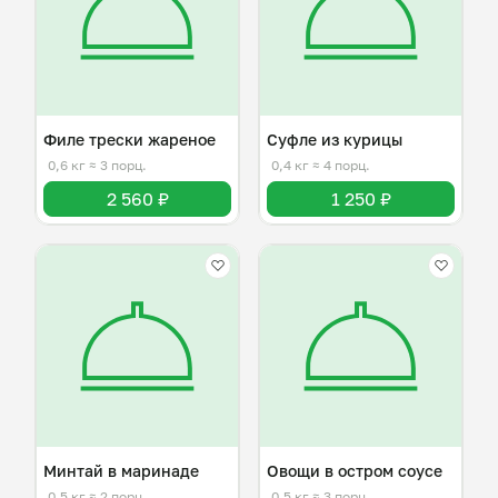
Филе трески жареное
Суфле из курицы
0,6 кг
≈ 3 порц.
0,4 кг
≈ 4 порц.
2 560 ₽
1 250 ₽
Минтай в маринаде
Овощи в остром соусе
0,5 кг
≈ 2 порц.
0,5 кг
≈ 3 порц.