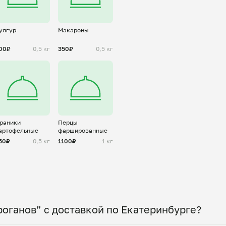
улгур
Макароны
00₽
0,5 кг
350₽
0,5 кг
раники
Перцы
артофельные
фаршированные
50₽
0,5 кг
1100₽
1 кг
оганов” с доставкой по Екатеринбурге?