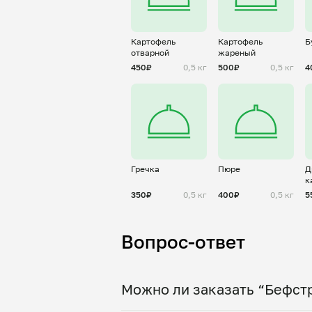
Картофель
Картофель
Б
отварной
жареный
450₽
0,5 кг
500₽
0,5 кг
4
Гречка
Пюре
Д
к
350₽
0,5 кг
400₽
0,5 кг
5
Вопрос-ответ
Можно ли заказать “Бефстр