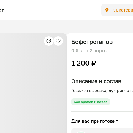
ог
г. Екатер
Бефстроганов
0,5 кг
≈ 2 порц.
1 200 ₽
Описание и состав
Без орехов и бобов
Для вас приготовит