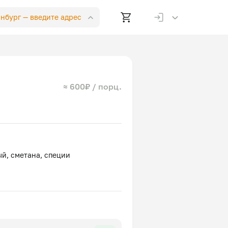
инбург —
введите адрес
≈ 600₽ / порц.