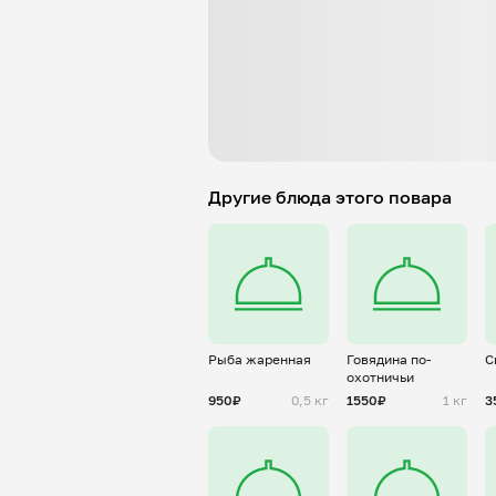
Другие блюда этого повара
Рыба жаренная
Говядина по-
С
охотничьи
950₽
0,5 кг
1550₽
1 кг
3