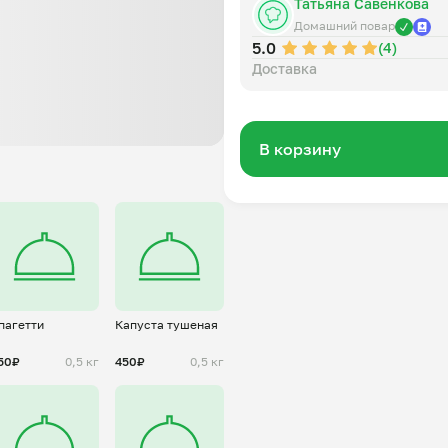
Татьяна Савенкова
Домашний повар
5.0
(4)
Доставка
В корзину
пагетти
Капуста тушеная
50₽
0,5 кг
450₽
0,5 кг