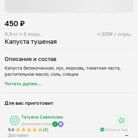
450 ₽
0,5 кг
≈ 2 порц.
≈ 225₽ / порц.
Капуста тушеная
Описание и состав
Капуста белокочанная, лук, морковь, томатная паста,
Читать далее...
Для вас приготовит
Татьяна Савенкова
Домашний повар
(4)
5.0
0.0 км от вас
Доставка
—