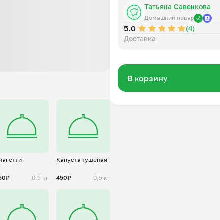
Татьяна Савенкова
Домашний повар
5.0
(4)
Доставка
В корзину
пагетти
Капуста тушеная
50₽
0,5 кг
450₽
0,5 кг