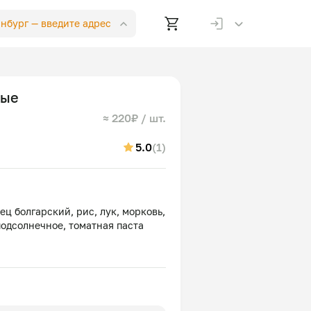
инбург —
введите адрес
ные
≈ 220₽ / шт.
5.0
(1)
ц болгарский, рис, лук, морковь,