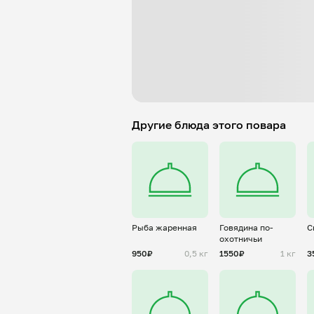
Другие блюда этого повара
Рыба жаренная
Говядина по-
С
охотничьи
950₽
0,5 кг
1550₽
1 кг
3