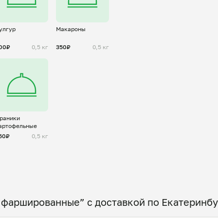
улгур
Макароны
00₽
0,5 кг
350₽
0,5 кг
раники
артофельные
50₽
0,5 кг
 фаршированные” с доставкой по Екатеринбу