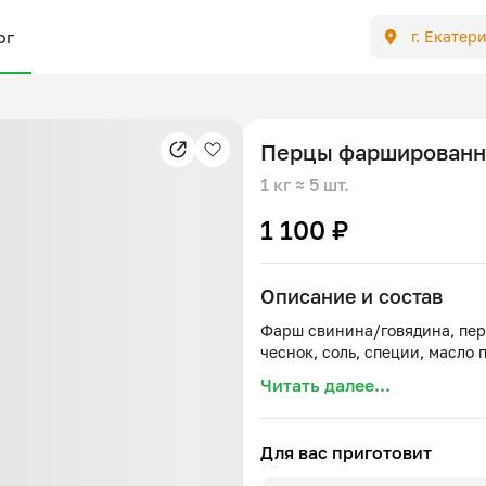
ог
г. Екатер
Перцы фарширован
1 кг
≈ 5 шт.
1 100 ₽
Описание и состав
Фарш свинина/говядина, пере
Читать далее...
Для вас приготовит