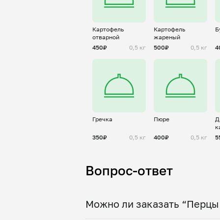
Картофель
Картофель
Б
отварной
жареный
450₽
0,5 кг
500₽
0,5 кг
4
Гречка
Пюре
Д
к
350₽
0,5 кг
400₽
0,5 кг
5
Вопрос-ответ
Можно ли заказать “Перцы