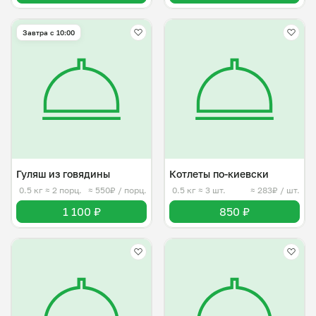
Завтра c 10:00
Гуляш из говядины
Котлеты по-киевски
0.5 кг
≈ 2 порц.
≈ 550₽ / порц.
0.5 кг
≈ 3 шт.
≈ 283₽ / шт.
1 100 ₽
850 ₽