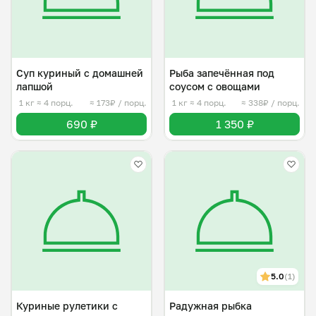
Суп куриный с домашней
Рыба запечённая под
лапшой
соусом с овощами
1 кг
≈ 4 порц.
≈ 173₽ / порц.
1 кг
≈ 4 порц.
≈ 338₽ / порц.
690 ₽
1 350 ₽
5.0
(1)
Куриные рулетики с
Радужная рыбка