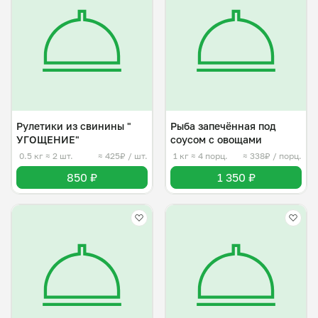
Рулетики из свинины "
Рыба запечённая под
УГОЩЕНИЕ"
соусом с овощами
0.5 кг
≈ 2 шт.
≈ 425₽ / шт.
1 кг
≈ 4 порц.
≈ 338₽ / порц.
850 ₽
1 350 ₽