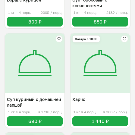
копченостями
1 кг
≈ 4 порц.
≈ 200₽ / порц.
1 кг
≈ 4 порц.
≈ 213₽ / порц.
800 ₽
850 ₽
Завтра c 10:00
Суп куриный с домашней
Харчо
лапшой
1 кг
≈ 4 порц.
≈ 173₽ / порц.
1 кг
≈ 4 порц.
≈ 360₽ / порц.
690 ₽
1 440 ₽