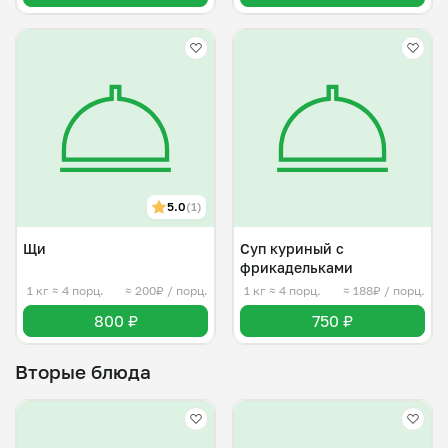
5.0
(1)
Щи
Суп куриный с
фрикадельками
1 кг
≈ 4 порц.
≈ 200₽ / порц.
1 кг
≈ 4 порц.
≈ 188₽ / порц.
800 ₽
750 ₽
Вторые блюда