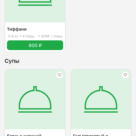
Тиффани
0.6 кг
≈ 4 порц.
≈ 225₽ / порц.
900 ₽
Супы
Борщ с курицей
Суп гороховый с