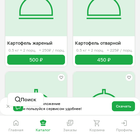
Картофель жареный
Картофель отварной
0.5 кг
≈ 2 порц.
≈ 250₽ / порц.
0.5 кг
≈ 2 порц.
≈ 225₽ / порц.
500 ₽
450 ₽
Поиск
Скачай приложение
Скачать
и пользуйся сервисом удобнее!
5.0
(1)
Главная
Каталог
Заказы
Корзина
Профиль