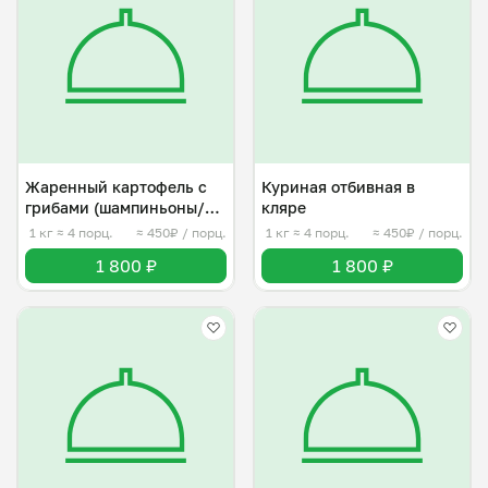
Жаренный картофель с
Куриная отбивная в
грибами (шампиньоны/
кляре
лесные)
1 кг
≈ 4 порц.
≈ 450₽ / порц.
1 кг
≈ 4 порц.
≈ 450₽ / порц.
1 800 ₽
1 800 ₽