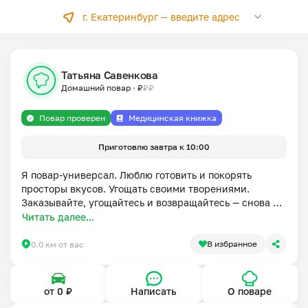
г. Екатеринбург —
введите адрес
Татьяна Савенкова
Домашний повар
·
₽
₽
₽
Повар проверен
Медицинская книжка
Приготовлю завтра к 10:00
Я повар-универсал. Люблю готовить и покорять 
просторы вкусов. Угощать своими творениями. 
Заказывайте, угощайтесь и возвращайтесь — снова 
вкусно поужинаем.

Читать далее...
Учту ваши пожелания, для этого оставьте 
комментарий к заказу или напишите в чате.
В избранное
0.0 км от вас
от 0 ₽
Написать
О поваре