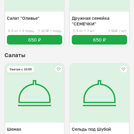
Салат "Оливье"
Дружная семейка
"СЕМЕЧКИ"
0.5 кг
≈ 3 порц.
≈ 217₽ / порц.
0.5 кг
≈ 7 шт.
≈ 92₽ / шт.
650 ₽
650 ₽
Салаты
Завтра c 10:00
Шемах
Сельдь под Шубой