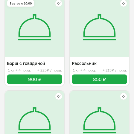
Завтра c 10:00
Борщ c говядиной
Рассольник
1 кг
≈ 4 порц.
≈ 225₽ / порц.
1 кг
≈ 4 порц.
≈ 213₽ / порц.
900 ₽
850 ₽