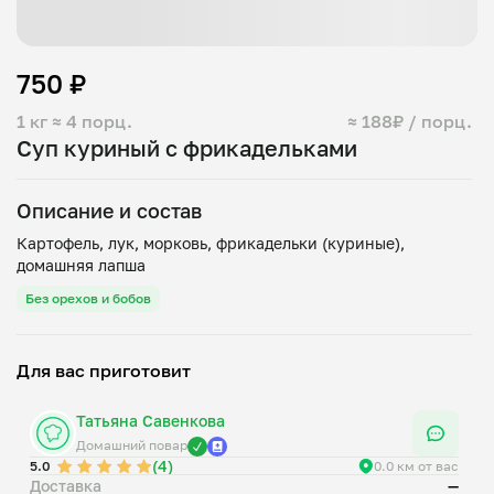
750 ₽
1 кг
≈ 4 порц.
≈ 188₽ / порц.
Суп куриный с фрикадельками
Описание и состав
Картофель, лук, морковь, фрикадельки (куриные),
Без орехов и бобов
Для вас приготовит
Татьяна Савенкова
Домашний повар
(4)
5.0
0.0 км от вас
Доставка
—