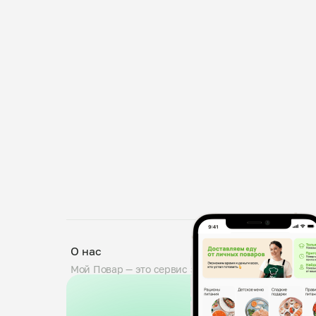
О нас
Мой Повар — это сервис заказа блюд от личных по
проходят тщательную проверку: мы дегустируем б
знакомим поваров с требованиями пищевой безопа
0,5 кг. Вы можете оставить комментарий к заказу,