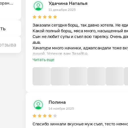
Удачина Наталья
оране 
по-
11 декабря 2025
Заказали сегодня борщ, так давно хотела. Не еди
вас 
ть
Какой полный борщ, мяса много, насыщенный вкус
едой — 
Сын не любит супы и съел всю тарелку. Очень до
анием 
🙏🙏

отзыва
Хачапури много начинки, аджапсандали тоже вку
о, 
душой. Успехов вам Заза🌺🙏
Читать еще
. Я 
ью 
 он 
блюда, 
ова 😊
Полина
14 ноября 2025
Спасибо хинкали вкусные муж съел, тесто немног