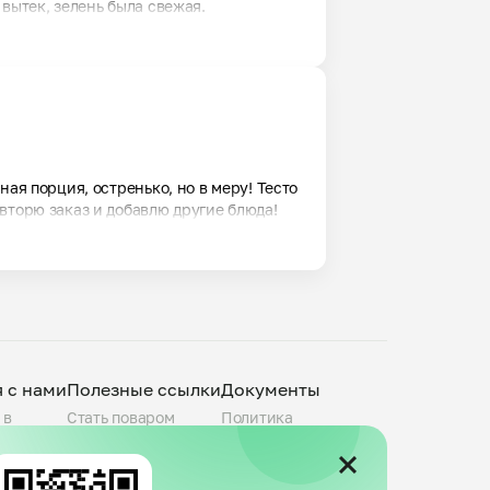
вытек, зелень была свежая.
ая порция, остренько, но в меру! Тесто 
вторю заказ и добавлю другие блюда!
я с нами
Полезные ссылки
Документы
 в
Стать поваром
Политика
О компании
конфиденциальности
povar.ru
Города присутствия
Пользовательское
Telegram-канал
соглашение