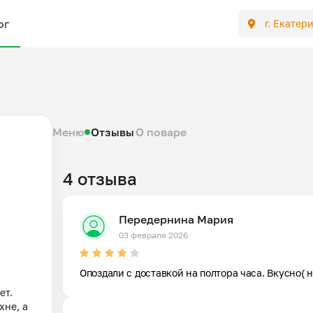
ог
г. Екатер
Меню
Отзывы
О поваре
4 отзыва
Передернина Мария
03 февраля 2026
Опоздали с доставкой на полтора часа. Вкусно( н
т. 
не, а 