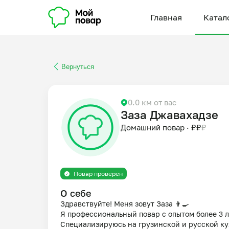
Главная
Катал
Вернуться
0.0 км от вас
Заза Джавахадзе
Домашний повар
·
₽
₽
₽
Повар проверен
О себе
Здравствуйте! Меня зовут Заза 👨‍🍳

Я профессиональный повар с опытом более 3 ле
Специализируюсь на грузинской и русской кух