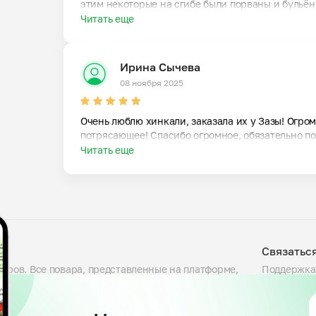
этим некоторые на сгибе были порваны и бульён 
Читать еще
Ирина Сычева
08 ноября 2025
Очень люблю хинкали, заказала их у Зазы! Огромн
потрясающее! Спасибо огромное, обязательно по
Читать еще
Связатьс
варов. Все повара, представленные на платформе,
Поддержка
люда, проверяем условия приготовления на кухне и
Telegram
сности. Блюда готовятся большими порциями — от
support@my
 указав свои предпочтения. Доступны самовывоз и