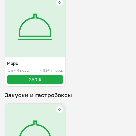
Морс
1 л
≈ 4 порц.
≈ 88₽ / порц.
350 ₽
Закуски и гастробоксы