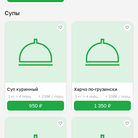
Супы
Суп куринный
Харчо по-грузински
1 кг
≈ 4 порц.
≈ 238₽ / порц.
1 кг
≈ 4 порц.
≈ 338₽ / порц.
950 ₽
1 350 ₽