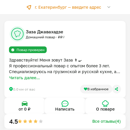
г. Екатеринбург —
введите адрес
Заза Джавахадзе
Домашний повар
·
₽
₽
₽
Повар проверен
Здравствуйте! Меня зовут Заза 👨‍🍳

Я профессиональный повар с опытом более 3 лет. 
Специализируюсь на грузинской и русской кухне, а 
также работал шеф-поваром в армянском ресторане — 
Читать далее...
поэтому хорошо знаю, как должна выглядеть по-
настоящему вкусная и душевная еда.

В избранное
0.0 км от вас
Сейчас я работаю в пекарне и с большим 
удовольствием готовлю дома. Мечтаю радовать вас на 
сервисе «Мой повар» настоящей домашней едой — с 
от 0 ₽
Написать
О поваре
любовью, качественными продуктами и вниманием к 
каждой детали 🍽️

4.5
Все отзывы(4)
Я готовлю так, как для себя и своей семьи: сытно, 
ароматно и честно.
