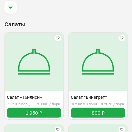
Для меня готовка — не просто работа, а страсть. Я 
люблю, когда еда согревает, радует и создаёт хорошее 
настроение.

Салаты
Также работаю как выездной повар — с радостью 
приготовлю блюда для вашего праздника, чтобы он 
стал ещё ярче и вкуснее.

Буду рад познакомиться с вами и приготовить блюда, 
к которым захочется возвращаться снова и снова 😊
Салат «Тбилиси»
Салат "Винегрет"
1 кг
≈ 5 порц.
≈ 390₽ / порц.
0.5 кг
≈ 3 порц.
≈ 267₽ / порц.
1 950 ₽
800 ₽