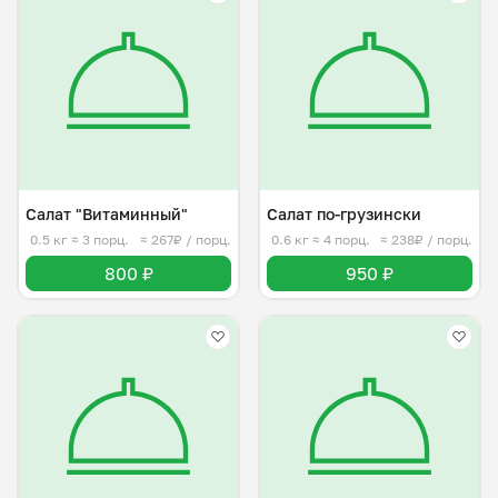
Салат "Витаминный"
Салат по-грузински
0.5 кг
≈ 3 порц.
≈ 267₽ / порц.
0.6 кг
≈ 4 порц.
≈ 238₽ / порц.
800 ₽
950 ₽