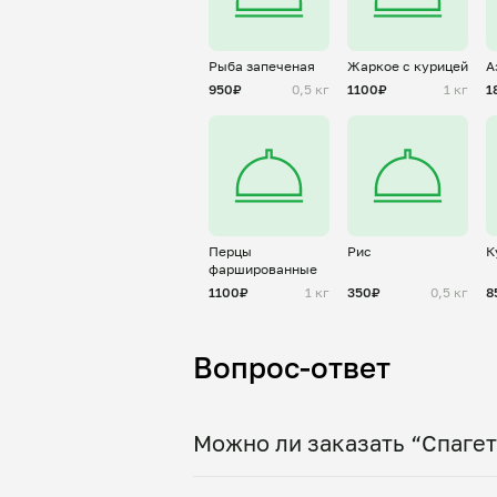
Рыба запеченая
Жаркое с курицей
А
950₽
0,5 кг
1100₽
1 кг
1
Перцы
Рис
К
фаршированные
1100₽
1 кг
350₽
0,5 кг
8
Вопрос-ответ
Можно ли заказать “Спагет
Да, доставка на дом работает