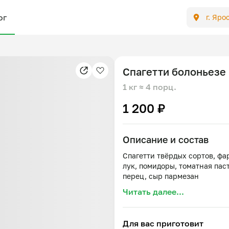
ог
г. Яро
Спагетти болоньезе
1 кг
≈ 4 порц.
1 200 ₽
Описание и состав
Спагетти твёрдых сортов, фа
лук, помидоры, томатная паст
Читать далее...
Для вас приготовит