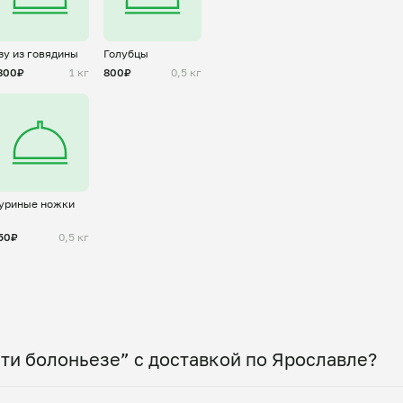
зу из говядины
Голубцы
800₽
1 кг
800₽
0,5 кг
уриные ножки
50₽
0,5 кг
ти болоньезе” с доставкой по Ярославле?
 по всему городу! Укажите удобное время — и по