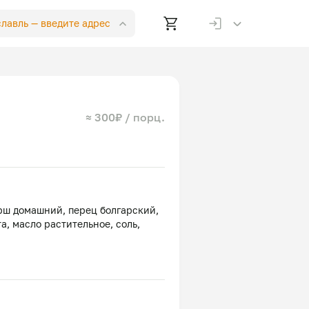
славль —
введите адрес
≈ 300₽ / порц.
рш домашний, перец болгарский,
а, масло растительное, соль,