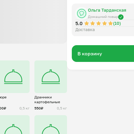
Ольга Тарданская
Домашний повар
5.0
(10)
Доставка
В корзину
юре
Дранники
картофельные
00₽
0,5 кг
550₽
0,5 кг