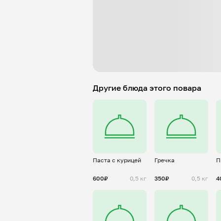
Другие блюда этого повара
Паста с курицей
Гречка
П
600₽
0,5 кг
350₽
0,5 кг
4