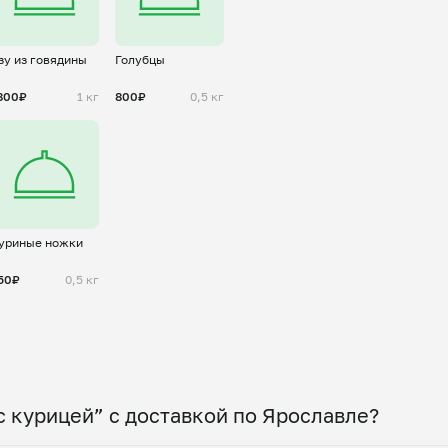
зу из говядины
Голубцы
800₽
1 кг
800₽
0,5 кг
уриные ножки
50₽
0,5 кг
с курицей” с доставкой по Ярославле?