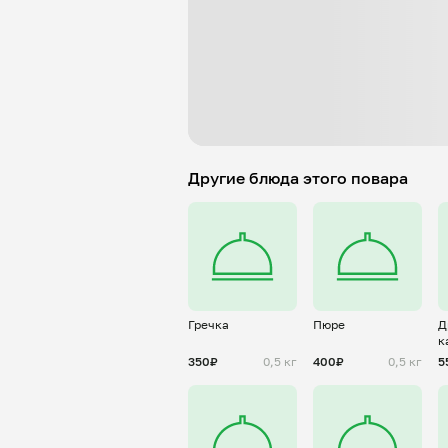
Другие блюда этого повара
Гречка
Пюре
Д
к
350₽
0,5 кг
400₽
0,5 кг
5