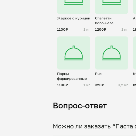
Жаркое с курицей
Спагетти
А
болоньезе
1100₽
1 кг
1200₽
1 кг
1
Перцы
Рис
К
фаршированные
1100₽
1 кг
350₽
0,5 кг
8
Вопрос-ответ
Можно ли заказать “Паста 