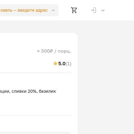
славль —
введите адрес
≈ 300₽ / порц.
5.0
(1)
пеции, сливки 20%, базилик