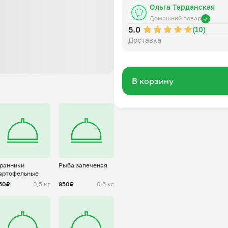
Ольга Тарданская
Домашний повар
5.0
(10)
Доставка
В корзину
ранники
Рыба запеченая
артофельные
50₽
0,5 кг
950₽
0,5 кг