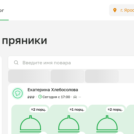
ог
г. Яро
 пряники
По расстоянию
По отзывам
По новизне
Екатерина Хлебосолова
Сегодня с 17:00
—
₽
₽
₽
≈2 порц.
≈1 порц.
≈2 порц.