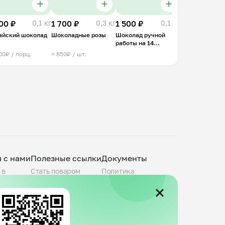
00 ₽
0,1 кг
1 700 ₽
0,3 кг
1 500 ₽
0,1 кг
айский шоколад
Шоколадные розы
Шоколад ручной
работы на 14
февраля
00₽ / порц.
≈ 850₽ / шт.
я с нами
Полезные ссылки
Документы
 в
Стать поваром
Политика
О компании
конфиденциальности
povar.ru
Города присутствия
Пользовательское
Telegram-канал
соглашение
Группа VK
Публичная оферта