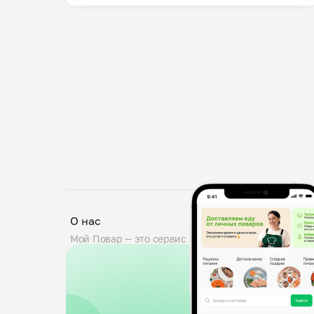
О нас
Мой Повар — это сервис заказа блюд от личных по
проходят тщательную проверку: мы дегустируем б
знакомим поваров с требованиями пищевой безопа
0,5 кг. Вы можете оставить комментарий к заказу,
доставка от любого повара.