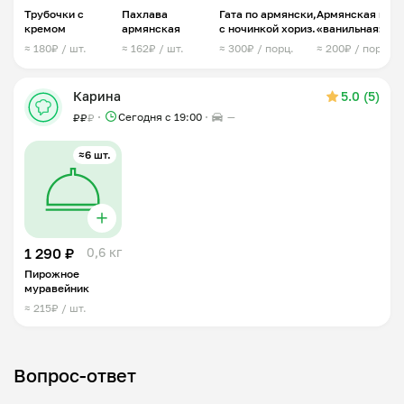
Трубочки с
Пахлава
Гата по армянски,
Армянская гата
кремом
армянская
с ночинкой хориз.
«ванильная»
≈ 180₽ / шт.
≈ 162₽ / шт.
≈ 300₽ / порц.
≈ 200₽ / порц.
Карина
5.0 (5)
Сегодня с 19:00
—
₽
₽
₽
≈6 шт.
1 290 ₽
0,6 кг
Пирожное
муравейник
≈ 215₽ / шт.
Вопрос-ответ