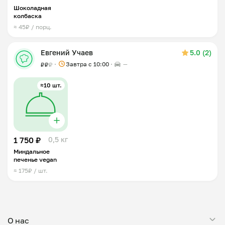
Шоколадная
колбаска
≈ 45₽ / порц.
Евгений Учаев
5.0 (2)
Завтра c 10:00
—
₽
₽
₽
≈10 шт.
1 750 ₽
0,5 кг
Миндальное
печенье vegan
≈ 175₽ / шт.
О нас