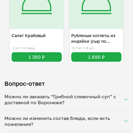
Салат Крабовый
Рубленые котлеты из
индейки (сыр по
желанию)
1 кг
≈ 6 порц.
0,7 кг
≈ 8 шт.
1 390 ₽
1 690 ₽
Вопрос-ответ
Можно ли заказать “Грибной сливочный суп” с
доставкой по Воронеже?
Да, доставка на дом работает по всему городу!
Можно ли изменить состав блюда, если есть
Укажите удобное время — и получите свежее
пожелания?
домашнее блюдо в большой порции прямо с плиты.
Герметичная упаковка сохраняет тепло до 90