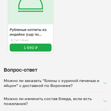
Рубленые котлеты из
индейки (сыр по
желанию)
0,7 кг
≈ 8 шт.
1 690 ₽
Вопрос-ответ
Можно ли заказать “Блины с куриной печенью и
яйцом” с доставкой по Воронеже?
Да, доставка на дом работает по всему городу!
Можно ли изменить состав блюда, если есть
Укажите удобное время — и получите свежее
пожелания?
домашнее блюдо в большой порции прямо с плиты.
Герметичная упаковка сохраняет тепло до 90