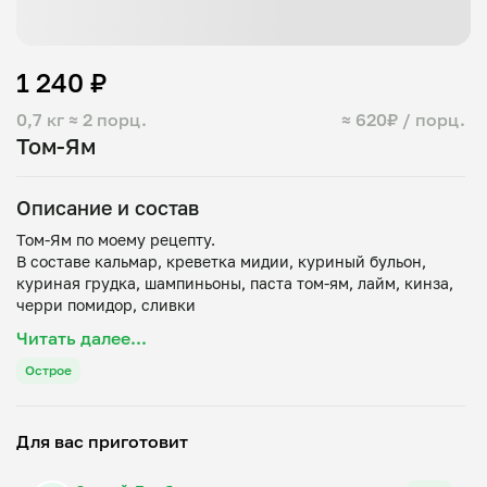
1 240 ₽
0,7 кг
≈ 2 порц.
≈ 620₽ / порц.
Том-Ям
Описание и состав
Том-Ям по моему рецепту.
В составе кальмар, креветка мидии, куриный бульон,
куриная грудка, шампиньоны, паста том-ям, лайм, кинза,
черри помидор, сливки
Рис, в догонку.
Читать далее...
Острое
Для вас приготовит