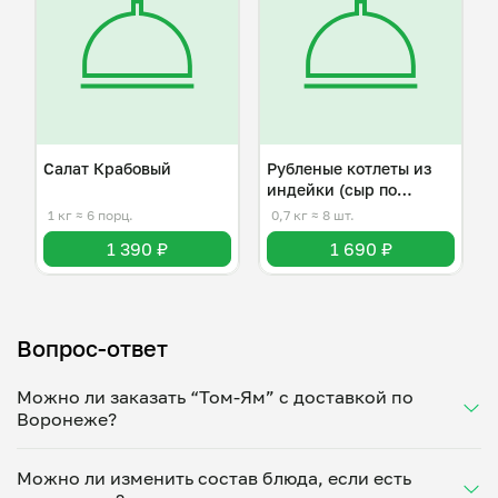
Салат Крабовый
Рубленые котлеты из
индейки (сыр по
желанию)
1 кг
≈ 6 порц.
0,7 кг
≈ 8 шт.
1 390 ₽
1 690 ₽
Вопрос-ответ
Можно ли заказать “Том-Ям” с доставкой по
Воронеже?
Да, доставка на дом работает по всему городу!
Можно ли изменить состав блюда, если есть
Укажите удобное время — и получите свежее