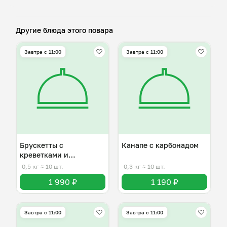
Другие блюда этого повара
Завтра c 11:00
Завтра c 11:00
Брускетты с
Канапе с карбонадом
креветками и
карамелизованной
0,5 кг
≈ 10 шт.
0,3 кг
≈ 10 шт.
грушей
1 990 ₽
1 190 ₽
Завтра c 11:00
Завтра c 11:00