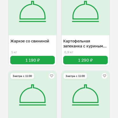
Жаркое со свининой
Картофельная
запеканка с куриным
фаршем
1 кг
0,9 кг
1 190 ₽
1 290 ₽
Завтра c 11:00
Завтра c 11:00