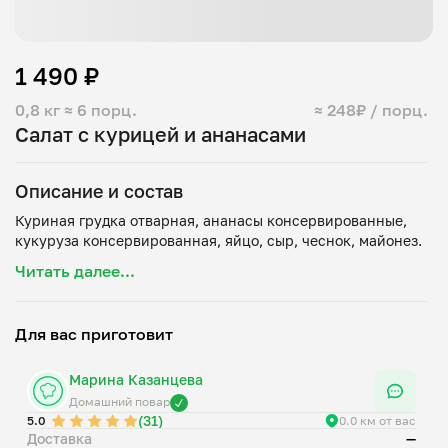
1 490 ₽
0,8 кг
≈ 6 порц.
≈ 248₽ / порц.
Салат с курицей и ананасами
Описание и состав
Куриная грудка отварная, ананасы консервированные,
Читать далее...
Для вас приготовит
Марина Казанцева
Домашний повар
(31)
5.0
0.0 км от вас
Доставка
—