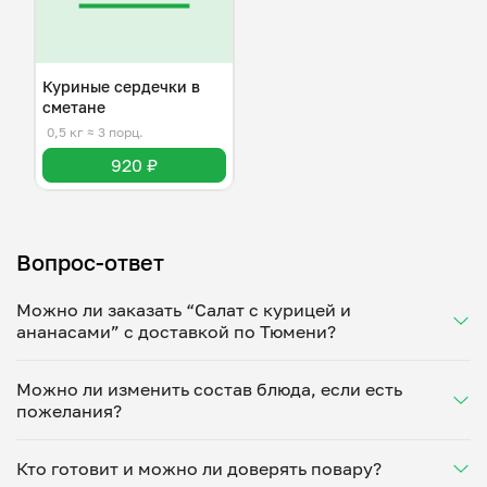
Куриные сердечки в
сметане
0,5 кг
≈ 3 порц.
920 ₽
Вопрос-ответ
Можно ли заказать “Салат с курицей и
ананасами” с доставкой по Тюмени?
Да, доставка на дом работает по всему городу!
Можно ли изменить состав блюда, если есть
Укажите удобное время — и получите свежее
пожелания?
домашнее блюдо в большой порции прямо с плиты.
Герметичная упаковка сохраняет тепло до 90
Конечно! Марина Казанцева адаптирует блюдо под
минут. Статус заказа отслеживайте в личном
Кто готовит и можно ли доверять повару?
ваши предпочтения: уберет специи, снизит
кабинете, а с поваром можно связаться напрямую в