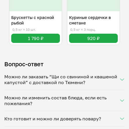
Брускетты с красной
Куриные сердечки в
рыбой
сметане
0,5 кг
≈ 10 шт.
0,5 кг
≈ 3 порц.
1 790 ₽
920 ₽
Вопрос-ответ
Можно ли заказать “Щи со свининой и квашеной
капустой” с доставкой по Тюмени?
Да, доставка на дом работает по всему городу!
Можно ли изменить состав блюда, если есть
Укажите удобное время — и получите свежее
пожелания?
домашнее блюдо в большой порции прямо с плиты.
Герметичная упаковка сохраняет тепло до 90
Конечно! Марина Казанцева адаптирует блюдо под
минут. Статус заказа отслеживайте в личном
Кто готовит и можно ли доверять повару?
ваши предпочтения: уберет специи, снизит
кабинете, а с поваром можно связаться напрямую в
количество соли, сахара или заменит ингредиенты.
чате. Рекомендуем оформлять заказ заранее —