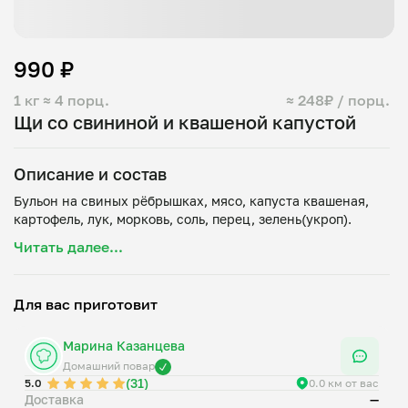
990 ₽
1 кг
≈ 4 порц.
≈ 248₽ / порц.
Щи со свининой и квашеной капустой
Описание и состав
Бульон на свиных рёбрышках, мясо, капуста квашеная,
Читать далее...
Для вас приготовит
Марина Казанцева
Домашний повар
(31)
5.0
0.0 км от вас
Доставка
—