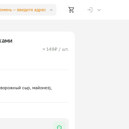
Тюмень —
введите адрес
ками
≈ 149₽ / шт.
творожный сыр, майонез),