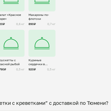
алат «Красное
Макароны по-
оре»
флотски
20₽
0,6 кг
890₽
0,7 кг
рускетты с
Куриные
расной рыбой
сердечки в
сметане
790₽
0,5 кг
920₽
0,5 кг
етки с креветками” с доставкой по Тюмени?