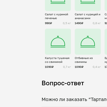
Салат с куриной
Салат с курицей и
С
печенью
ананасами
м
990₽
0,5 кг
1490₽
0,8 кг
9
Капуста тушеная
Отбивные из
Б
со свининой
свинины
к
1090₽
0,7 кг
1090₽
0,4 кг
1
Вопрос-ответ
Можно ли заказать “Тартал