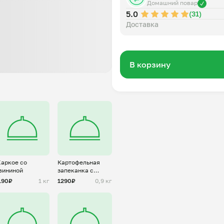
Домашний повар
5.0
(31)
Доставка
В корзину
аркое со
Картофельная
вининой
запеканка с
куриным фаршем
190₽
1 кг
1290₽
0,9 кг