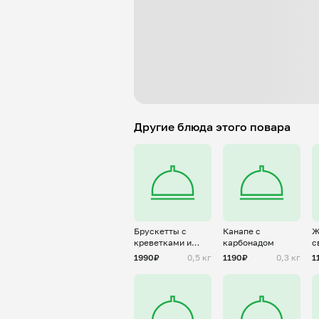
Другие блюда этого повара
Брускетты с
Канапе с
Ж
креветками и
карбонадом
с
карамелизованной
1990₽
0,5 кг
1190₽
0,3 кг
1
грушей