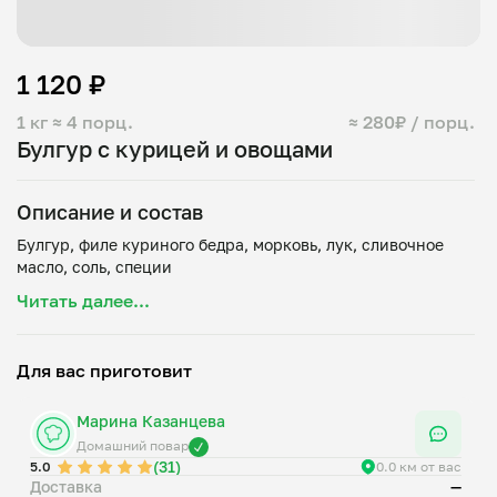
1 120 ₽
1 кг
≈ 4 порц.
≈ 280₽ / порц.
Булгур с курицей и овощами
Описание и состав
Булгур, филе куриного бедра, морковь, лук, сливочное
Читать далее...
Для вас приготовит
Марина Казанцева
Домашний повар
(31)
5.0
0.0 км от вас
Доставка
—