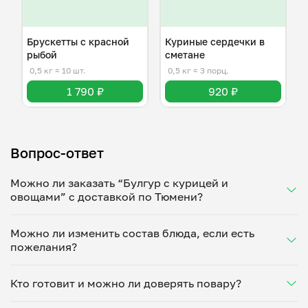
Брускетты с красной
Куриные сердечки в
рыбой
сметане
0,5 кг
≈ 10 шт.
0,5 кг
≈ 3 порц.
1 790 ₽
920 ₽
Вопрос-ответ
Можно ли заказать “Булгур с курицей и
овощами” с доставкой по Тюмени?
Да, доставка на дом работает по всему городу!
Можно ли изменить состав блюда, если есть
Укажите удобное время — и получите свежее
пожелания?
домашнее блюдо в большой порции прямо с плиты.
Герметичная упаковка сохраняет тепло до 90
Конечно! Марина Казанцева адаптирует блюдо под
минут. Статус заказа отслеживайте в личном
Кто готовит и можно ли доверять повару?
ваши предпочтения: уберет специи, снизит
кабинете, а с поваром можно связаться напрямую в
количество соли, сахара или заменит ингредиенты.
чате. Рекомендуем оформлять заказ заранее —