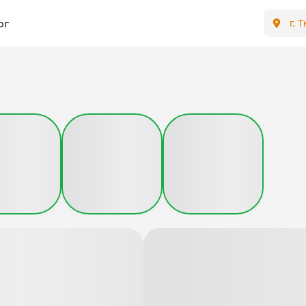
ог
г. 