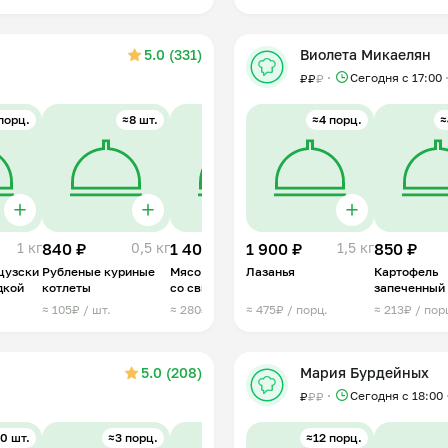
5.0 (331)
Виолета Микаелян
Сегодня с 17:00
₽
₽
₽
порц.
≈8 шт.
≈5 порц.
≈4 порц.
≈6 порц.
≈
1 кг
840 ₽
0,5 кг
1 400 ₽
1 900 ₽
1 кг
1 150 ₽
1,5 кг
850 ₽
1 кг
цузски
Рубленые куриные
Мясо по-французски
Лазанья
Салат "Оливье"
Картофель
дкой
котлеты
со свининой
запеченный
беконом
≈ 105₽ / шт.
≈ 280₽ / порц.
≈ 475₽ / порц.
≈ 192₽ / порц.
≈ 213₽ / пор
5.0 (208)
Мария Бурдейных
Сегодня с 18:00
₽
₽
₽
0 шт.
≈3 порц.
≈8 шт.
≈12 порц.
≈3 порц.