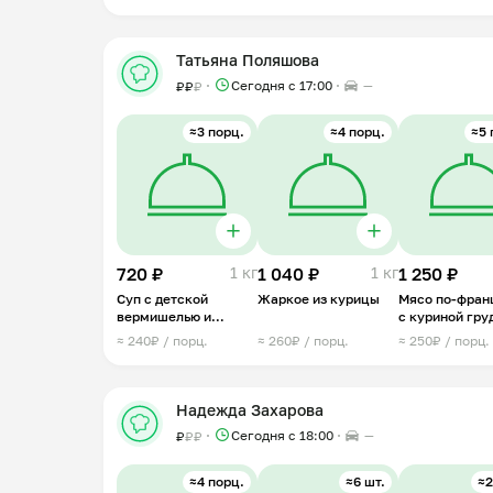
Татьяна Поляшова
Сегодня с 17:00
—
₽
₽
₽
≈3 порц.
≈4 порц.
≈5 
720 ₽
1 кг
1 040 ₽
1 кг
1 250 ₽
Суп с детской
Жаркое из курицы
Мясо по-фран
вермишелью и
с куриной гру
куриными
≈ 240₽ / порц.
≈ 260₽ / порц.
≈ 250₽ / порц.
фрикадельками
Надежда Захарова
Сегодня с 18:00
—
₽
₽
₽
≈4 порц.
≈6 шт.
≈2