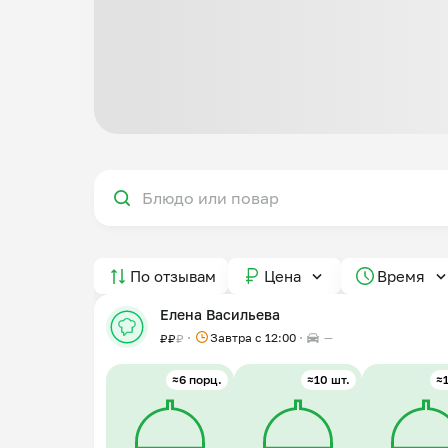
По отзывам
Цена
Время
Елена Васильева
Завтра c 12:00
—
₽
₽
₽
≈6 порц.
≈10 шт.
≈1