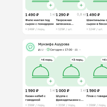
1 490 ₽
1 кг
1 290 ₽
0,8 кг
1 490 ₽
Филе минтая под
Творожная
Шампиньоны 
сыром с помидором
запеканка
сыром в беко
сердечками с
≈ 248₽ / порц.
≈ 129₽ / шт.
≈ 124₽ / шт.
ягодами
Мунзифа Ашурова
Сегодня с 17:00
—
₽
₽
₽
≈4 порц.
≈3 порц.
≈4 
1 590 ₽
1 кг
1 000 ₽
1 кг
1 590 ₽
Казан-кебаб с
Шурпа с
Плов с говяди
говядиной
фрикадельками с
начинкой
≈ 398₽ / порц.
≈ 333₽ / порц.
≈ 398₽ / порц.