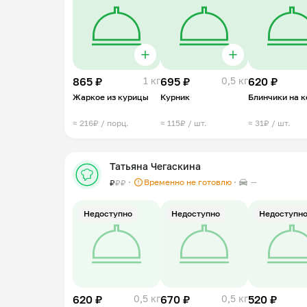
865 ₽
1 кг
695 ₽
0,5 кг
620 ₽
Жаркое из курицы
Курник
Блинчики на 
≈ 216₽ / порц.
≈ 115₽ / шт.
≈ 31₽ / шт.
Татьяна Чегаскина
Временно не готовлю
—
₽
₽
₽
Недоступно
Недоступно
Недоступн
620 ₽
0,5 кг
670 ₽
0,5 кг
520 ₽