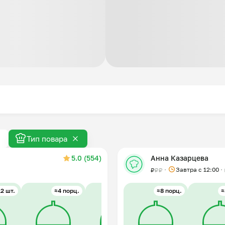
Тип повара
5.0 (554)
Анна Казарцева
Завтра c 12:00
₽
₽
₽
2 шт.
≈4 порц.
≈6 порц.
≈8 порц.
≈4 порц.
≈