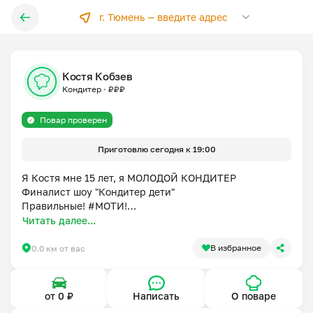
г. Тюмень —
введите адрес
Костя Кобзев
Кондитер
·
₽
₽
₽
Повар проверен
Приготовлю сегодня к 19:00
Я Костя мне 15 лет, я МОЛОДОЙ КОНДИТЕР

Финалист шоу "Кондитер дети"

Правильные! #МОТИ!

Мои торты на столе не залеживаются
Читать далее...
В избранное
0.0 км от вас
от 0 ₽
Написать
О поваре