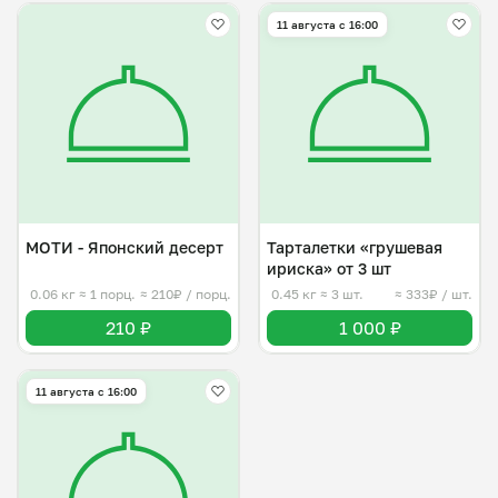
11 августа с 16:00
МОТИ - Японский десерт
Тарталетки «грушевая
ириска» от 3 шт
0.06 кг
≈ 1 порц.
≈ 210₽ / порц.
0.45 кг
≈ 3 шт.
≈ 333₽ / шт.
210 ₽
1 000 ₽
11 августа с 16:00