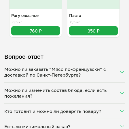
Рагу овошное
Паста
0,5 кг
0,5 кг
760 ₽
350 ₽
Вопрос-ответ
Можно ли заказать “Мясо по-французски” с
доставкой по Санкт-Петербурге?
Да, доставка на дом работает по всему городу!
Можно ли изменить состав блюда, если есть
Укажите удобное время — и получите свежее
пожелания?
домашнее блюдо в большой порции прямо с плиты.
Герметичная упаковка сохраняет тепло до 90
Конечно! Никита Чирков адаптирует блюдо под
минут. Статус заказа отслеживайте в личном
Кто готовит и можно ли доверять повару?
ваши предпочтения: уберет специи, снизит
кабинете, а с поваром можно связаться напрямую в
количество соли, сахара или заменит ингредиенты.
чате. Рекомендуем оформлять заказ заранее —
“Мясо по-французски” готовит Никита Чирков —
Укажите пожелания при оформлении или напишите
утром на вечер или сегодня на завтра.
Есть ли минимальный заказ?
проверенный повар из г.Санкт-Петербург. Каждый