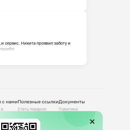
и сервис. Никита проявил заботу и 
пасибо!
я с нами
Полезные ссылки
Документы
 в
Стать поваром
Политика
О компании
конфиденциальности
povar.ru
Города присутствия
Пользовательское
Telegram-канал
соглашение