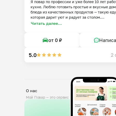
Я повар по профессии и уже более 10 лет рабо
кухне. Люблю готовить простые и вкусные дом
блюда из качественных продуктов — такую еду,
которая дарит уют и радует за столом.

Читать далее...
Вы всегда можете оставить свои пожелания и 
рекомендации по блюдам — я обязательно учту 
приготовлю всё в лучшем виде.
от 0 ₽
Написа
5.0
2 
О нас
Мой Повар — это сервис заказа блюд от личных по
проходят тщательную проверку: мы дегустируем б
знакомим поваров с требованиями пищевой безопа
0,5 кг. Вы можете оставить комментарий к заказу,