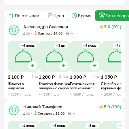
По отзывам
Цена
Время
Тип повара
Александра Спасская
5.0 (201)
Завтра c 14:00
—
₽
₽
₽
≈4 порц.
≈3 шт.
≈4 порц.
≈4 порц.
2 100 ₽
1 кг
1 200 ₽
0,5 кг
1 990 ₽
1 кг
1 050 ₽
1 
Жаркое с
Куриное филе под
Голень куриная
Лёгкий супчик 
индейкой
овощами с сыром
запечённая с
куриным фарш
картофелем и
и вермишелью
≈ 525₽ / порц.
≈ 400₽ / шт.
≈ 498₽ / порц.
≈ 263₽ / порц.
томатами
Николай Тимофеев
5.0 (199)
Сегодня с 13:00
—
₽
₽
₽
≈1 порц.
≈4 порц.
≈8 шт.
≈6 шт.