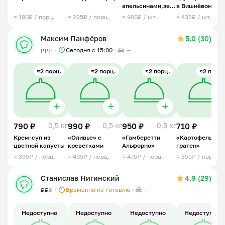
апельсинами,зеленью,мидиями
в Вишнёвом
и пармезаном
ликере с козьим
≈ 180₽ / порц.
≈ 225₽ / порц.
≈ 900₽ / шт.
≈ 433₽ / шт.
сыром
Максим Панфёров
5.0 (30)
Сегодня с 15:00
—
₽
₽
₽
≈2 порц.
≈2 порц.
≈2 порц.
≈2 порц.
790 ₽
0,5 кг
990 ₽
0,5 кг
950 ₽
0,5 кг
710 ₽
0,5 
Крем-суп из
«Оливье» с
«Гамберетти
«Картофельный
цветной капусты
креветками
Альфорно»
гратен»
≈ 395₽ / порц.
≈ 495₽ / порц.
≈ 475₽ / порц.
≈ 355₽ / порц.
Станислав Нигинский
4.9 (29)
Временно не готовлю
—
₽
₽
₽
Недоступно
Недоступно
Недоступно
Недоступно