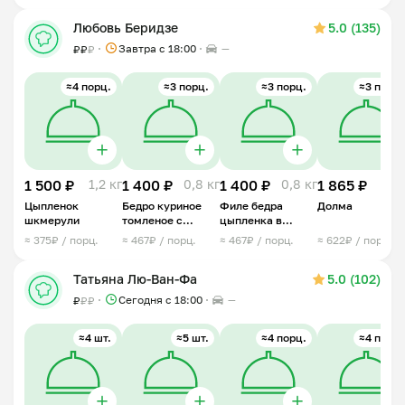
Любовь Беридзе
5.0 (135)
Завтра c 18:00
—
₽
₽
₽
≈4 порц.
≈3 порц.
≈3 порц.
≈3 порц.
1 500 ₽
1,2 кг
1 400 ₽
0,8 кг
1 400 ₽
0,8 кг
1 865 ₽
1 
Цыпленок
Бедро куриное
Филе бедра
Долма
шкмерули
томленое с
цыпленка в
травами
сливочным соусе
≈ 375₽ / порц.
≈ 467₽ / порц.
≈ 467₽ / порц.
≈ 622₽ / порц.
с грибами
Татьяна Лю-Ван-Фа
5.0 (102)
Сегодня с 18:00
—
₽
₽
₽
≈4 шт.
≈5 шт.
≈4 порц.
≈4 порц.