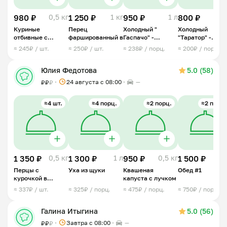
980 ₽
0,5 кг
1 250 ₽
1 кг
950 ₽
1 л
800 ₽
1
Куриные
Перец
Холодный "
Холодный
отбивные с
фаршированный в
Гаспачо" -
"Таратор" -
ананасом под
овощной суп
болгарский суп
≈ 245₽ / шт.
≈ 250₽ / шт.
≈ 238₽ / порц.
≈ 200₽ / порц.
сыром
Юлия Федотова
5.0 (58)
24 августа с 08:00
—
₽
₽
₽
≈4 шт.
≈4 порц.
≈2 порц.
≈2 порц.
1 350 ₽
0,5 кг
1 300 ₽
1 л
950 ₽
0,5 кг
1 500 ₽
1 
Перцы с
Уха из щуки
Квашеная
Обед #1
курочкой в
капуста с лучком
сливках
≈ 337₽ / шт.
≈ 325₽ / порц.
≈ 475₽ / порц.
≈ 750₽ / порц.
Галина Итыгина
5.0 (56)
Завтра c 08:00
—
₽
₽
₽