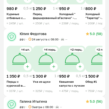
980 ₽
0,5 кг
1 250 ₽
1 кг
950 ₽
1 л
800 ₽
1
Куриные
Перец
Холодный "
Холодный
отбивные с
фаршированный в
Гаспачо" -
"Таратор" -
ананасом под
овощной суп
болгарский суп
≈ 245₽ / шт.
≈ 250₽ / шт.
≈ 238₽ / порц.
≈ 200₽ / порц.
сыром
Юлия Федотова
5.0 (58)
24 августа с 08:00
—
₽
₽
₽
≈4 шт.
≈4 порц.
≈2 порц.
≈2 порц.
1 350 ₽
0,5 кг
1 300 ₽
1 л
950 ₽
0,5 кг
1 500 ₽
1 
Перцы с
Уха из щуки
Квашеная
Обед #1
курочкой в
капуста с лучком
сливках
≈ 337₽ / шт.
≈ 325₽ / порц.
≈ 475₽ / порц.
≈ 750₽ / порц.
Галина Итыгина
5.0 (56)
Завтра c 08:00
—
₽
₽
₽