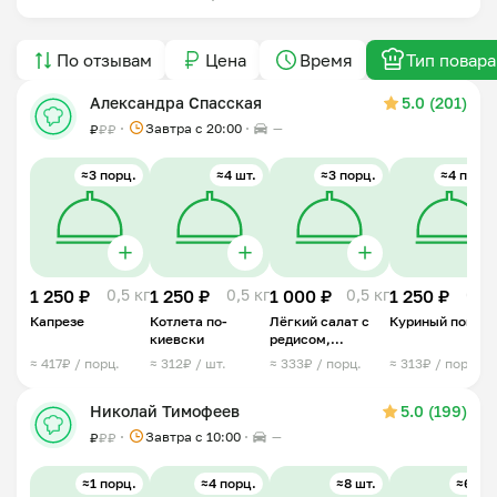
По отзывам
Цена
Время
Тип повара
Александра Спасская
5.0 (201)
Завтра c 20:00
—
₽
₽
₽
≈3 порц.
≈4 шт.
≈3 порц.
≈4 порц.
1 250 ₽
0,5 кг
1 250 ₽
0,5 кг
1 000 ₽
0,5 кг
1 250 ₽
0,5 
Капрезе
Котлета по-
Лёгкий салат с
Куриный попко
киевски
редисом,
огурцом и
≈ 417₽ / порц.
≈ 312₽ / шт.
≈ 333₽ / порц.
≈ 313₽ / порц.
сметаной
Николай Тимофеев
5.0 (199)
Завтра c 10:00
—
₽
₽
₽
≈1 порц.
≈4 порц.
≈8 шт.
≈6 шт.