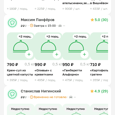
апельсинами,зеленью,мидиями
в Вишнёвом
и пармезаном
ликере с козьим
≈ 180₽ / порц.
≈ 225₽ / порц.
≈ 900₽ / шт.
≈ 433₽ / шт.
сыром
Максим Панфёров
5.0 (30)
Завтра c 15:00
—
₽
₽
₽
≈2 порц.
≈2 порц.
≈2 порц.
≈2 порц.
790 ₽
0,5 кг
990 ₽
0,5 кг
950 ₽
0,5 кг
710 ₽
0,5 
Крем-суп из
«Оливье» с
«Гамберетти
«Картофельный
цветной капусты
креветками
Альфорно»
гратен»
≈ 395₽ / порц.
≈ 495₽ / порц.
≈ 475₽ / порц.
≈ 355₽ / порц.
Станислав Нигинский
4.9 (29)
Временно не готовлю
—
₽
₽
₽
Недоступно
Недоступно
Недоступно
Недоступно