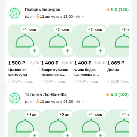
Любовь Беридзе
5.0 (135)
12 августа с 13:00
—
₽
₽
₽
≈4 порц.
≈3 порц.
≈3 порц.
≈3 порц.
1 500 ₽
1,2 кг
1 400 ₽
0,8 кг
1 400 ₽
0,8 кг
1 865 ₽
1 
Цыпленок
Бедро куриное
Филе бедра
Долма
шкмерули
томленое с
цыпленка в
травами
сливочным соусе
≈ 375₽ / порц.
≈ 467₽ / порц.
≈ 467₽ / порц.
≈ 622₽ / порц.
с грибами
Татьяна Лю-Ван-Фа
5.0 (102)
10 августа с 08:00
—
₽
₽
₽
≈4 шт.
≈5 шт.
≈4 порц.
≈4 порц.