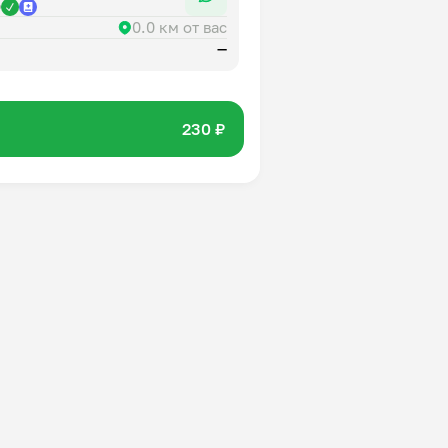
р
0.0 км от вас
—
230 ₽