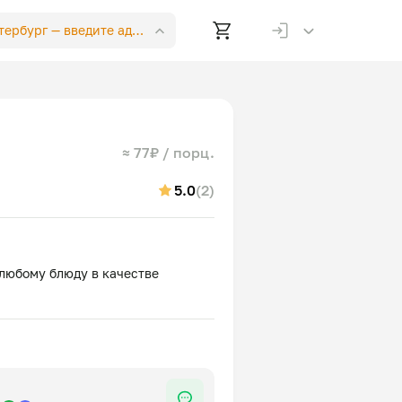
етербург —
введите адрес
≈ 77₽ / порц.
5.0
(2)
любому блюду в качестве