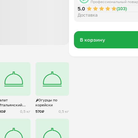
Профессиональный пова
5.0
(103)
Доставка
В корзину
алат
🌶️Огурцы по
Итальянский
корейски
отив"
30₽
0,5 кг
570₽
0,5 кг