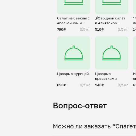
Салат из свеклы с
🌶️Овощной салат
"
апельсином и
в Азиатском
л
фетой
стиле
790₽
0,5 кг
510₽
0,5 кг
1
Цезарь с курицей
Цезарь с
Н
креветками
о
820₽
0,5 кг
940₽
0,5 кг
6
Вопрос-ответ
Можно ли заказать “Спагет