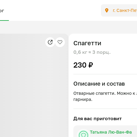
ог
г. Санкт-П
Спагетти
0,6 кг
≈ 3 порц.
230 ₽
Описание и состав
Отварные спагетти. Можно к 
Для вас приготовит
Татьяна Лю-Ван-Фа