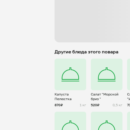
Другие блюда этого повара
Капуста
Салат "Морской
С
Пелюстка
бриз "
"
м
870₽
1 кг
520₽
0,5 кг
7