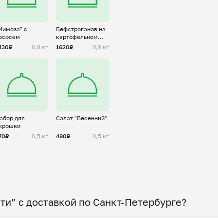
Мимоза" с
Бефстроганов на
ососем
картофельном
пюре
430₽
0,8 кг
1620₽
0,9 кг
абор для
Салат "Весенний"
крошки
70₽
0,5 кг
480₽
0,5 кг
ти” с доставкой по Санкт-Петербурге?