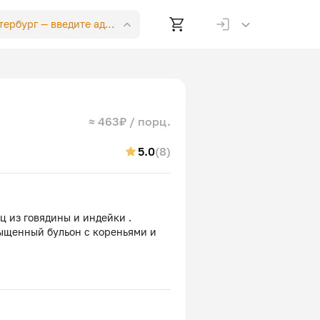
етербург —
введите адрес
≈ 463₽ / порц.
5.0
(8)
 из говядины и индейки .
сыщенный бульон с кореньями и