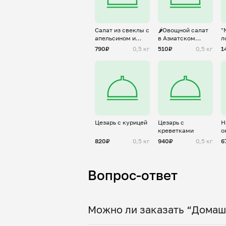
Салат из свеклы с
🌶️Овощной салат
"
апельсином и
в Азиатском
л
фетой
стиле
790₽
0,5 кг
510₽
0,5 кг
1
Цезарь с курицей
Цезарь с
Н
креветками
о
820₽
0,5 кг
940₽
0,5 кг
6
Вопрос-ответ
Можно ли заказать “Домаш