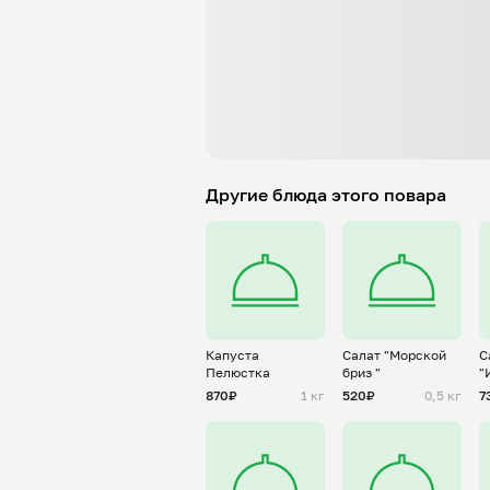
Другие блюда этого повара
Капуста
Салат "Морской
С
Пелюстка
бриз "
"
м
870₽
1 кг
520₽
0,5 кг
7