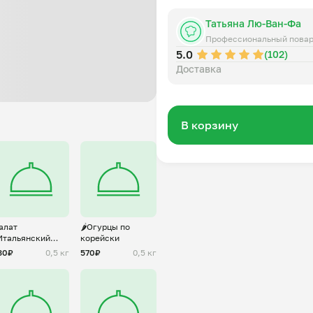
Татьяна Лю-Ван-Фа
Профессиональный пова
5.0
(102)
Доставка
В корзину
алат
🌶️Огурцы по
Итальянский
корейски
отив"
30₽
0,5 кг
570₽
0,5 кг