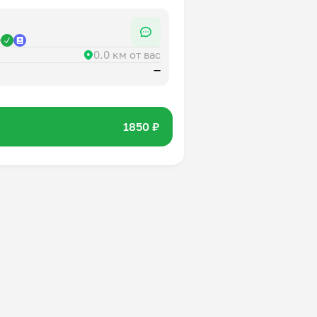
р
0.0 км от вас
—
1850 ₽