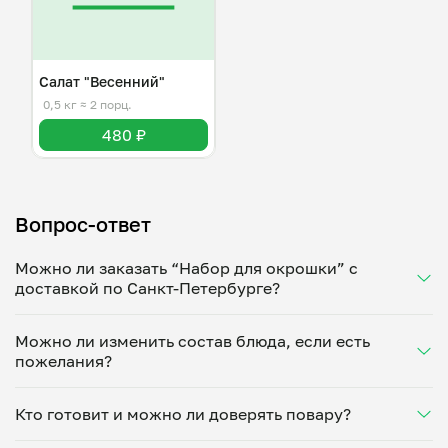
Салат "Весенний"
0,5 кг
≈ 2 порц.
480 ₽
Вопрос-ответ
Можно ли заказать “Набор для окрошки” с
доставкой по Санкт-Петербурге?
Да, доставка на дом работает по всему городу!
Можно ли изменить состав блюда, если есть
Укажите удобное время — и получите свежее
пожелания?
домашнее блюдо в большой порции прямо с плиты.
Герметичная упаковка сохраняет тепло до 90
Конечно! Татьяна Лю-Ван-Фа адаптирует блюдо под
минут. Статус заказа отслеживайте в личном
Кто готовит и можно ли доверять повару?
ваши предпочтения: уберет специи, снизит
кабинете, а с поваром можно связаться напрямую в
количество соли, сахара или заменит ингредиенты.
чате. Рекомендуем оформлять заказ заранее —