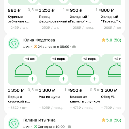
980 ₽
0,5 кг
1 250 ₽
1 кг
950 ₽
1 л
800 ₽
1
Куриные
Перец
Холодный "
Холодный
отбивные с
фаршированный в
Гаспачо" -
"Таратор" -
ананасом под
овощной суп
болгарский суп
≈ 245₽ / шт.
≈ 250₽ / шт.
≈ 238₽ / порц.
≈ 200₽ / порц.
сыром
Юлия Федотова
5.0 (58)
24 августа с 08:00
—
₽
₽
₽
≈4 шт.
≈4 порц.
≈2 порц.
≈2 порц.
1 350 ₽
0,5 кг
1 300 ₽
1 л
950 ₽
0,5 кг
1 500 ₽
1 
Перцы с
Уха из щуки
Квашеная
Обед #1
курочкой в
капуста с лучком
сливках
≈ 337₽ / шт.
≈ 325₽ / порц.
≈ 475₽ / порц.
≈ 750₽ / порц.
Галина Итыгина
5.0 (56)
Сегодня с 10:00
—
₽
₽
₽