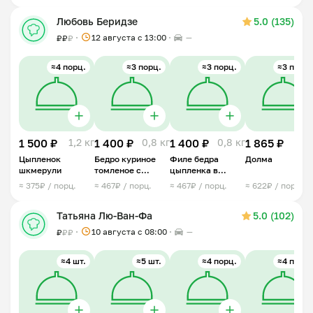
Любовь Беридзе
5.0 (135)
12 августа с 13:00
—
₽
₽
₽
≈4 порц.
≈3 порц.
≈3 порц.
≈3 порц.
1 500 ₽
1,2 кг
1 400 ₽
0,8 кг
1 400 ₽
0,8 кг
1 865 ₽
1 
Цыпленок
Бедро куриное
Филе бедра
Долма
шкмерули
томленое с
цыпленка в
травами
сливочным соусе
≈ 375₽ / порц.
≈ 467₽ / порц.
≈ 467₽ / порц.
≈ 622₽ / порц.
с грибами
Татьяна Лю-Ван-Фа
5.0 (102)
10 августа с 08:00
—
₽
₽
₽
≈4 шт.
≈5 шт.
≈4 порц.
≈4 порц.