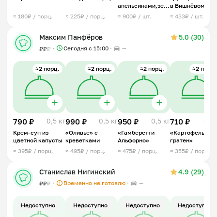
апельсинами,зеленью,мидиями
в Вишнёвом
и пармезаном
ликере с козьим
≈ 180₽ / порц.
≈ 225₽ / порц.
≈ 900₽ / шт.
≈ 433₽ / шт.
сыром
Максим Панфёров
5.0 (30)
Сегодня с 15:00
—
₽
₽
₽
≈2 порц.
≈2 порц.
≈2 порц.
≈2 порц.
790 ₽
0,5 кг
990 ₽
0,5 кг
950 ₽
0,5 кг
710 ₽
0,5 
Крем-суп из
«Оливье» с
«Гамберетти
«Картофельный
цветной капусты
креветками
Альфорно»
гратен»
≈ 395₽ / порц.
≈ 495₽ / порц.
≈ 475₽ / порц.
≈ 355₽ / порц.
Станислав Нигинский
4.9 (29)
Временно не готовлю
—
₽
₽
₽
Недоступно
Недоступно
Недоступно
Недоступно