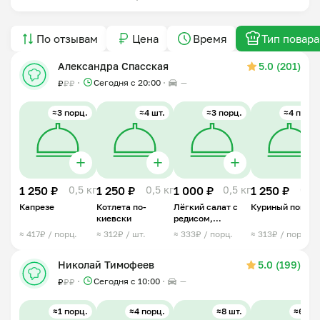
По отзывам
Цена
Время
Тип повара
Александра Спасская
5.0 (201)
Сегодня с 20:00
—
₽
₽
₽
≈3 порц.
≈4 шт.
≈3 порц.
≈4 порц.
1 250 ₽
0,5 кг
1 250 ₽
0,5 кг
1 000 ₽
0,5 кг
1 250 ₽
0,5 
Капрезе
Котлета по-
Лёгкий салат с
Куриный попко
киевски
редисом,
огурцом и
≈ 417₽ / порц.
≈ 312₽ / шт.
≈ 333₽ / порц.
≈ 313₽ / порц.
сметаной
Николай Тимофеев
5.0 (199)
Сегодня с 10:00
—
₽
₽
₽
≈1 порц.
≈4 порц.
≈8 шт.
≈6 шт.