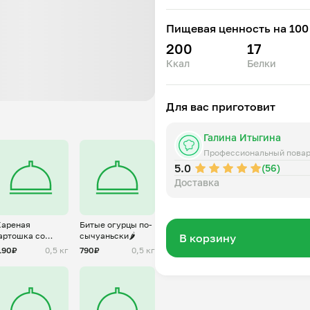
Пищевая ценность на 100 
200
17
Ккал
Белки
Для вас приготовит
Галина Итыгина
Профессиональный пова
5.0
(56)
Доставка
ареная
Битые огурцы по-
артошка со
сычуаньски🌶️
В корзину
вининой
190₽
0,5 кг
790₽
0,5 кг