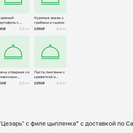
ареный
Куриные зразы с
артофель с
грибами и сыром
уком
80₽
0,5 кг
1350₽
0,6 кг
реча отварная со
Паста лингвини с
ливочным
креветкой и
аслом
шпинатом
00₽
0,5 кг
1350₽
0,6 кг
"Цезарь" с филе цыпленка” с доставкой по С