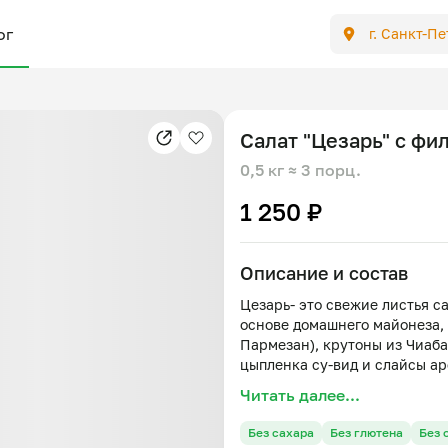
ог
г. Санкт-П
Салат "Цезарь" с фи
0,5 кг
≈ 3 порц.
1 250 ₽
Описание и состав
Цезарь- это свежие листья с
основе домашнего майонеза, 
Пармезан), крутоны из Чиаб
цыпленка су-вид и слайсы а
Читать далее...
Без сахара
Без глютена
Без 