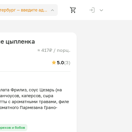
етербург —
введите адрес
ле цыпленка
≈ 417₽ / порц.
5.0
(3)
алата Фрилиз, соус Цезарь (на
анчоусов, каперсов, сыра
атты с ароматными травами, филе
роматного Пармезана Грано-
орехов и бобов