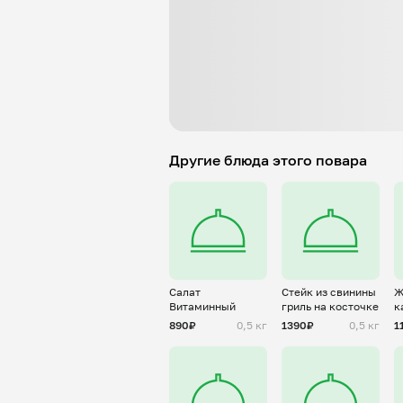
Другие блюда этого повара
Салат
Стейк из свинины
Ж
Витаминный
гриль на косточке
к
с
890₽
0,5 кг
1390₽
0,5 кг
1