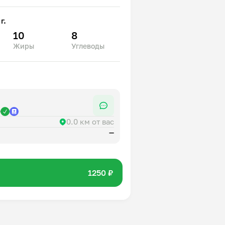
г.
10
8
Жиры
Углеводы
р
0.0 км от вас
—
1250 ₽