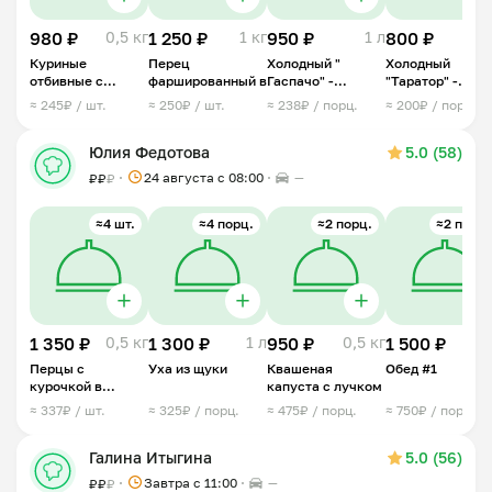
980 ₽
0,5 кг
1 250 ₽
1 кг
950 ₽
1 л
800 ₽
1
Куриные
Перец
Холодный "
Холодный
отбивные с
фаршированный в
Гаспачо" -
"Таратор" -
ананасом под
овощной суп
болгарский суп
≈ 245₽ / шт.
≈ 250₽ / шт.
≈ 238₽ / порц.
≈ 200₽ / порц.
сыром
Юлия Федотова
5.0 (58)
24 августа с 08:00
—
₽
₽
₽
≈4 шт.
≈4 порц.
≈2 порц.
≈2 порц.
1 350 ₽
0,5 кг
1 300 ₽
1 л
950 ₽
0,5 кг
1 500 ₽
1 
Перцы с
Уха из щуки
Квашеная
Обед #1
курочкой в
капуста с лучком
сливках
≈ 337₽ / шт.
≈ 325₽ / порц.
≈ 475₽ / порц.
≈ 750₽ / порц.
Галина Итыгина
5.0 (56)
Завтра c 11:00
—
₽
₽
₽