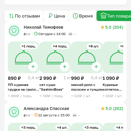
По отзывам
Цена
Время
Тип повара
Николай Тимофеев
5.0 (204)
Сегодня с 14:00
—
₽
₽
₽
≈1 порц.
≈4 порц.
≈8 шт.
≈6 шт.
890 ₽
0,4 кг
2 990 ₽
1 кг
990 ₽
0,4 кг
1 090 ₽
0,5 
ПП куриная
сет суши
никкей ролл с
Куриные
грудка на грилле
"SashimiBoss"
лососем и тунцом
котлетки
с тартаром из
«Мамины»
≈ 890₽ / порц.
≈ 748₽ / порц.
≈ 123₽ / шт.
≈ 181₽ / шт.
манго
Александра Спасская
5.0 (202)
12 августа с 15:00
—
₽
₽
₽
≈3 порц.
≈4 шт.
≈3 порц.
≈4 порц.