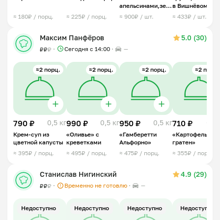
апельсинами,зеленью,мидиями
в Вишнёвом
и пармезаном
ликере с козьим
≈ 180₽ / порц.
≈ 225₽ / порц.
≈ 900₽ / шт.
≈ 433₽ / шт.
сыром
Максим Панфёров
5.0 (30)
Сегодня с 14:00
—
₽
₽
₽
≈2 порц.
≈2 порц.
≈2 порц.
≈2 порц.
790 ₽
0,5 кг
990 ₽
0,5 кг
950 ₽
0,5 кг
710 ₽
0,5 
Крем-суп из
«Оливье» с
«Гамберетти
«Картофельный
цветной капусты
креветками
Альфорно»
гратен»
≈ 395₽ / порц.
≈ 495₽ / порц.
≈ 475₽ / порц.
≈ 355₽ / порц.
Станислав Нигинский
4.9 (29)
Временно не готовлю
—
₽
₽
₽
Недоступно
Недоступно
Недоступно
Недоступно