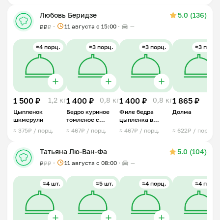
Любовь Беридзе
5.0 (136)
11 августа с 15:00
—
₽
₽
₽
≈4 порц.
≈3 порц.
≈3 порц.
≈3 порц.
1 500 ₽
1,2 кг
1 400 ₽
0,8 кг
1 400 ₽
0,8 кг
1 865 ₽
1 
Цыпленок
Бедро куриное
Филе бедра
Долма
шкмерули
томленое с
цыпленка в
травами
сливочным соусе
≈ 375₽ / порц.
≈ 467₽ / порц.
≈ 467₽ / порц.
≈ 622₽ / порц.
с грибами
Татьяна Лю-Ван-Фа
5.0 (104)
11 августа с 08:00
—
₽
₽
₽
≈4 шт.
≈5 шт.
≈4 порц.
≈4 порц.