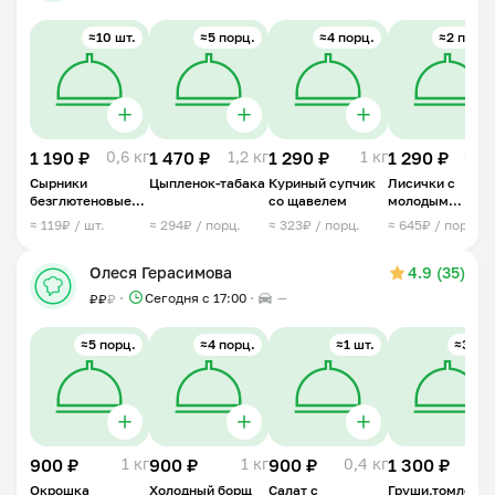
≈10 шт.
≈5 порц.
≈4 порц.
≈2 порц.
1 190 ₽
0,6 кг
1 470 ₽
1,2 кг
1 290 ₽
1 кг
1 290 ₽
0,5 
Сырники
Цыпленок-табака
Куриный супчик
Лисички с
безглютеновые
со щавелем
молодым
Манго-кокос
картофелем
≈ 119₽ / шт.
≈ 294₽ / порц.
≈ 323₽ / порц.
≈ 645₽ / порц.
Олеся Герасимова
4.9 (35)
Сегодня с 17:00
—
₽
₽
₽
≈5 порц.
≈4 порц.
≈1 шт.
≈3 шт.
900 ₽
1 кг
900 ₽
1 кг
900 ₽
0,4 кг
1 300 ₽
0,5 
Окрошка
Холодный борщ
Салат с
Груши,томленн