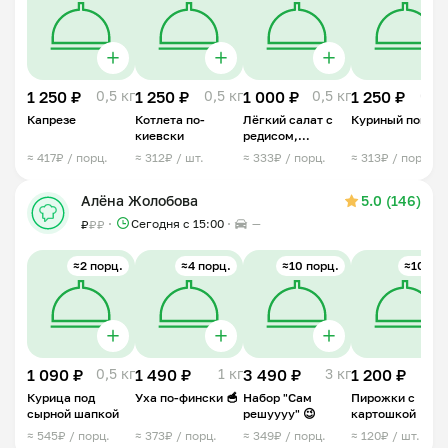
1 250 ₽
0,5 кг
1 250 ₽
0,5 кг
1 000 ₽
0,5 кг
1 250 ₽
0,5 
Капрезе
Котлета по-
Лёгкий салат с
Куриный попко
киевски
редисом,
огурцом и
≈ 417₽ / порц.
≈ 312₽ / шт.
≈ 333₽ / порц.
≈ 313₽ / порц.
сметаной
Алёна Жолобова
5.0 (146)
Сегодня с 15:00
—
₽
₽
₽
≈2 порц.
≈4 порц.
≈10 порц.
≈10 шт.
1 090 ₽
0,5 кг
1 490 ₽
1 кг
3 490 ₽
3 кг
1 200 ₽
1 
Курица под
Уха по-фински 🥣
Набор "Сам
Пирожки с
сырной шапкой
решуууу" 😉
картошкой
≈ 545₽ / порц.
≈ 373₽ / порц.
≈ 349₽ / порц.
≈ 120₽ / шт.