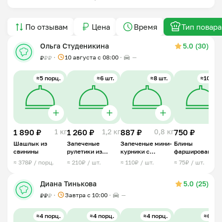
По отзывам
Цена
Время
Тип повара
Ольга Студеникина
5.0 (30)
10 августа с 08:00
—
₽
₽
₽
≈5 порц.
≈6 шт.
≈8 шт.
≈10 шт.
1 890 ₽
1 кг
1 260 ₽
1,2 кг
887 ₽
0,8 кг
750 ₽
1 
Шашлык из
Запеченые
Запеченые мини-
Блины
свинины
рулетики из
курники с
фаршированны
свинины
курицей
мясом
≈ 378₽ / порц.
≈ 210₽ / шт.
≈ 110₽ / шт.
≈ 75₽ / шт.
Диана Тинькова
5.0 (25)
Завтра c 10:00
—
₽
₽
₽
≈4 порц.
≈4 порц.
≈4 порц.
≈6 шт.