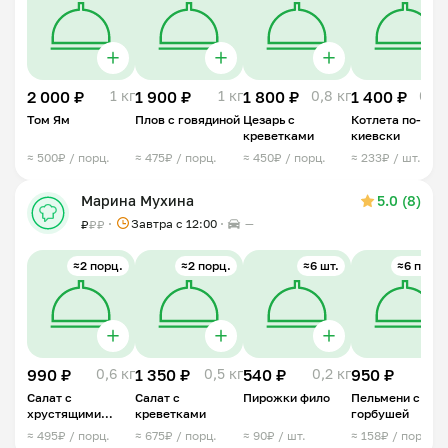
2 000 ₽
1 кг
1 900 ₽
1 кг
1 800 ₽
0,8 кг
1 400 ₽
0,8 
Том Ям
Плов с говядиной
Цезарь с
Котлета по-
креветками
киевски
≈ 500₽ / порц.
≈ 475₽ / порц.
≈ 450₽ / порц.
≈ 233₽ / шт.
Марина Мухина
5.0 (8)
Завтра c 12:00
—
₽
₽
₽
≈2 порц.
≈2 порц.
≈6 шт.
≈6 порц.
990 ₽
0,6 кг
1 350 ₽
0,5 кг
540 ₽
0,2 кг
950 ₽
1 
Салат с
Салат с
Пирожки фило
Пельмени с
хрустящими
креветками
горбушей
баклажанами
≈ 495₽ / порц.
≈ 675₽ / порц.
≈ 90₽ / шт.
≈ 158₽ / порц.