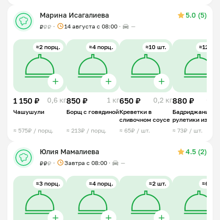
Марина Исагалиева
5.0 (5)
14 августа с 08:00
—
₽
₽
₽
≈2 порц.
≈4 порц.
≈10 шт.
≈12 шт.
1 150 ₽
0,6 кг
850 ₽
1 кг
650 ₽
0,2 кг
880 ₽
0,5 
Чашушули
Борщ с говядиной
Креветки в
Бадриджани (
сливочном соусе
рулетики из
баклажан)
≈ 575₽ / порц.
≈ 213₽ / порц.
≈ 65₽ / шт.
≈ 73₽ / шт.
Юлия Мамалиева
4.5 (2)
Завтра c 08:00
—
₽
₽
₽
≈3 порц.
≈4 порц.
≈2 шт.
≈6 шт.