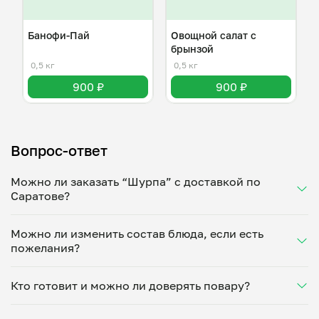
Банофи-Пай
Овощной салат с
брынзой
0,5 кг
0,5 кг
900 ₽
900 ₽
Вопрос-ответ
Можно ли заказать “Шурпа” с доставкой по
Саратове?
Да, доставка на дом работает по всему городу!
Можно ли изменить состав блюда, если есть
Укажите удобное время — и получите свежее
пожелания?
домашнее блюдо в большой порции прямо с плиты.
Герметичная упаковка сохраняет тепло до 90
Конечно! Юлия Мамалиева адаптирует блюдо под
минут. Статус заказа отслеживайте в личном
Кто готовит и можно ли доверять повару?
ваши предпочтения: уберет специи, снизит
кабинете, а с поваром можно связаться напрямую в
количество соли, сахара или заменит ингредиенты.
чате. Рекомендуем оформлять заказ заранее —
“Шурпа” готовит Юлия Мамалиева — проверенный
Укажите пожелания при оформлении или напишите