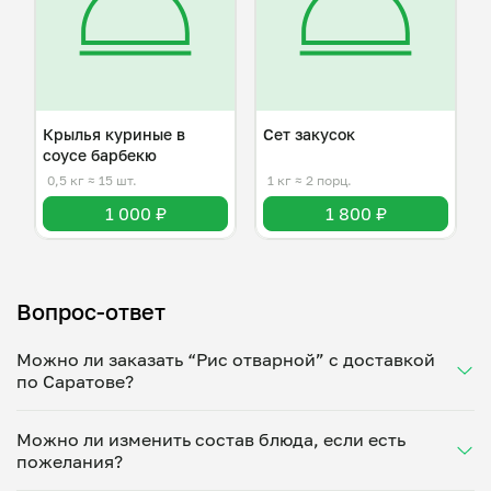
Крылья куриные в
Сет закусок
соусе барбекю
0,5 кг
≈ 15 шт.
1 кг
≈ 2 порц.
1 000 ₽
1 800 ₽
Вопрос-ответ
Можно ли заказать “Рис отварной” с доставкой
по Саратове?
Да, доставка на дом работает по всему городу!
Можно ли изменить состав блюда, если есть
Укажите удобное время — и получите свежее
пожелания?
домашнее блюдо в большой порции прямо с плиты.
Герметичная упаковка сохраняет тепло до 90