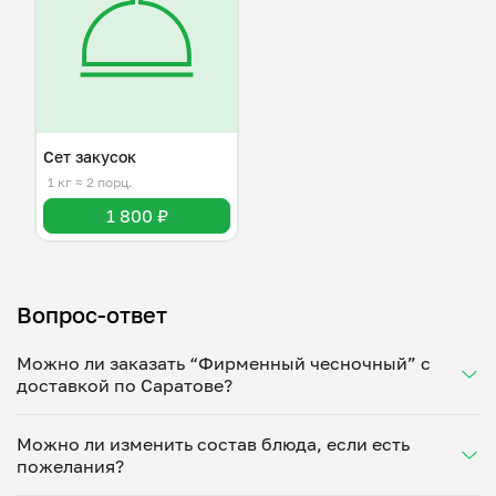
Сет закусок
1 кг
≈ 2 порц.
1 800 ₽
Вопрос-ответ
Можно ли заказать “Фирменный чесночный” с
доставкой по Саратове?
Да, доставка на дом работает по всему городу!
Можно ли изменить состав блюда, если есть
Укажите удобное время — и получите свежее
пожелания?
домашнее блюдо в большой порции прямо с плиты.
Герметичная упаковка сохраняет тепло до 90