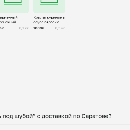
ирменный
Крылья куриные в
есночный
соусе барбекю
0₽
0,1 кг
1000₽
0,5 кг
 под шубой” с доставкой по Саратове?
 по всему городу! Укажите удобное время — и по