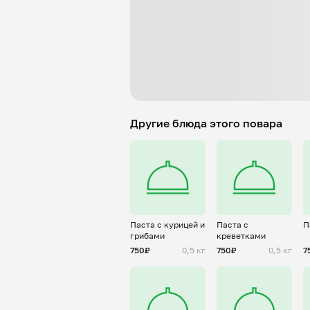
Другие блюда этого повара
Паста с курицей и
Паста с
П
грибами
креветками
750₽
0,5 кг
750₽
0,5 кг
7