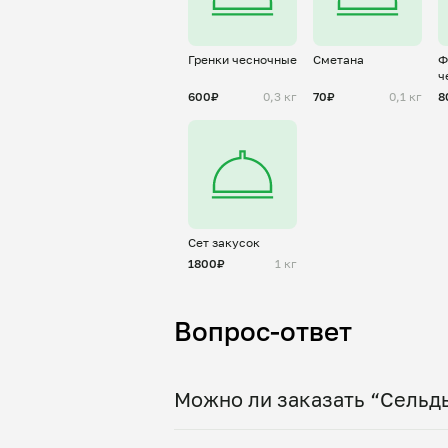
Гренки чесночные
Сметана
Ф
ч
600₽
0,3 кг
70₽
0,1 кг
8
Сет закусок
1800₽
1 кг
Вопрос-ответ
Можно ли заказать “Сельдь
Да, доставка на дом работает