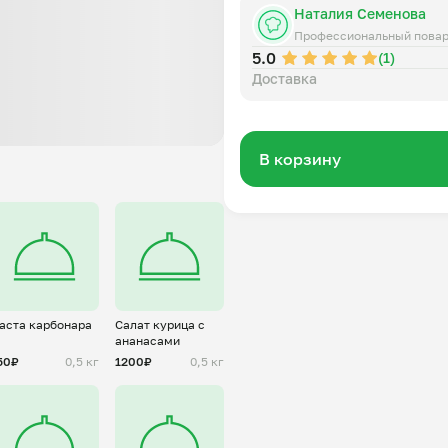
Наталия Семенова
Профессиональный пова
5.0
(1)
Доставка
В корзину
аста карбонара
Салат курица с
ананасами
50₽
0,5 кг
1200₽
0,5 кг