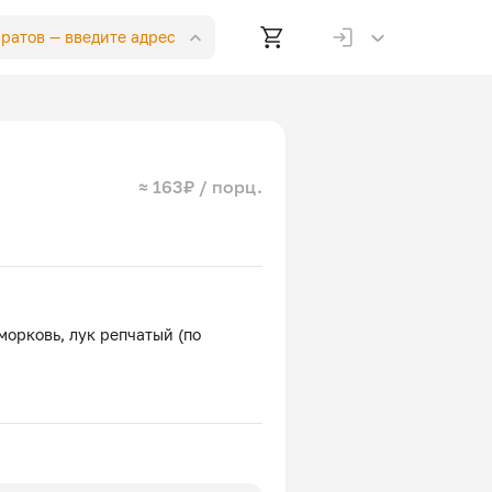
аратов —
введите адрес
≈ 163₽ / порц.
морковь, лук репчатый (по