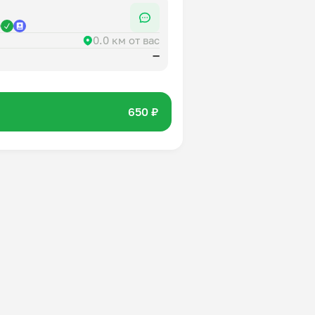
р
0.0 км от вас
—
650 ₽