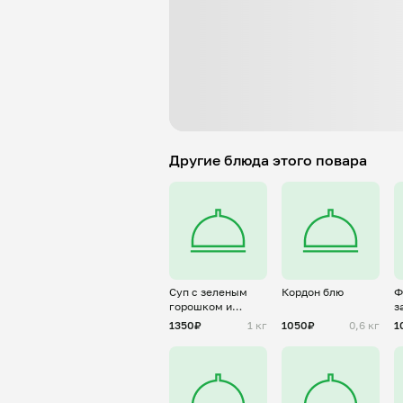
Другие блюда этого повара
Суп с зеленым
Кордон блю
Ф
горошком и
з
копченостями
а
1350₽
1 кг
1050₽
0,6 кг
1