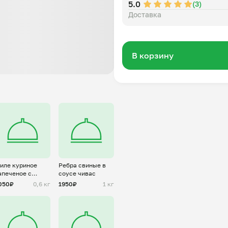
5.0
(3)
Доставка
В корзину
иле куриное
Ребра свиные в
апеченое с
соусе чивас
нанасом
050₽
0,6 кг
1950₽
1 кг