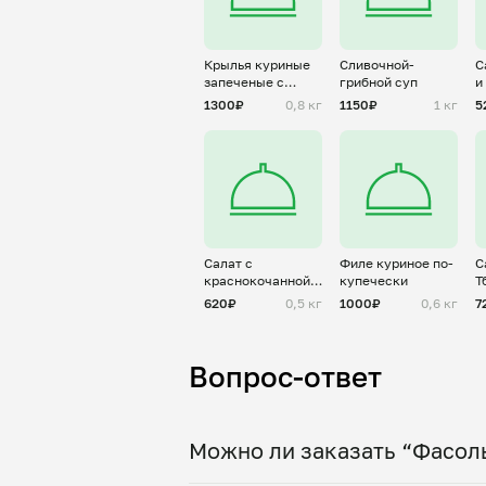
Крылья куриные
Сливочной-
С
запеченые с
грибной суп
и
соусом терияки
1300₽
0,8 кг
1150₽
1 кг
5
Салат с
Филе куриное по-
С
краснокочанной
купечески
Т
капустой
с
620₽
0,5 кг
1000₽
0,6 кг
7
Вопрос-ответ
Можно ли заказать “Фасоль