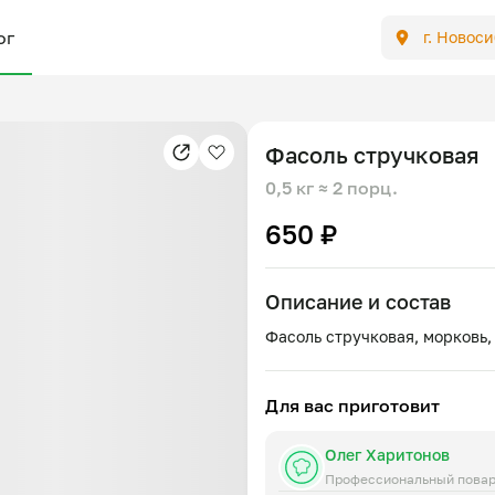
ог
г. Новос
Фасоль стручковая
0,5 кг
≈ 2 порц.
650 ₽
Описание и состав
Для вас приготовит
Олег Харитонов
Профессиональный пова