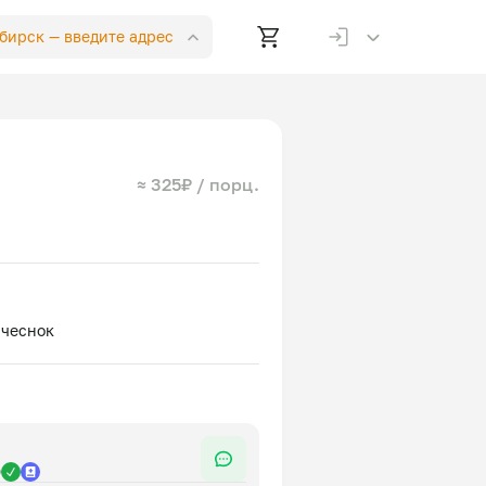
ибирск —
введите адрес
≈ 325₽ / порц.
р