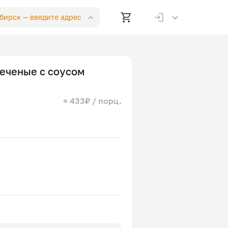
ибирск —
введите адрес
еченые с соусом
≈ 433₽ / порц.