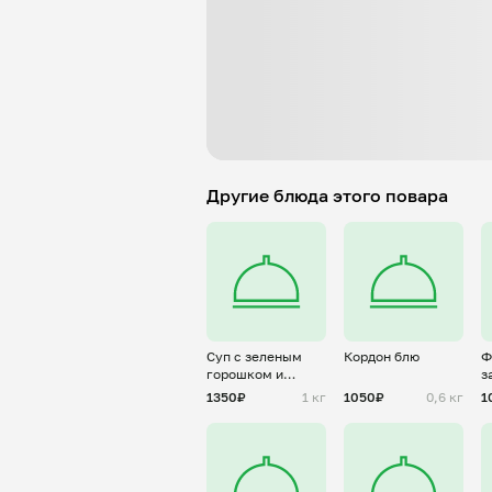
Другие блюда этого повара
Суп с зеленым
Кордон блю
Ф
горошком и
з
копченостями
а
1350₽
1 кг
1050₽
0,6 кг
1