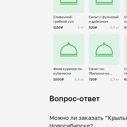
Сливочной-
Салат с фунчозой
О
грибной суп
и дайконом
м
1150₽
1 кг
520₽
0,5 кг
6
Филе куриное по-
Салат по-
С
купечески
Тбилиски из
п
свежих овощей
к
1000₽
0,6 кг
720₽
0,5 кг
6
Вопрос-ответ
Можно ли заказать “Крылья
Новосибирске?