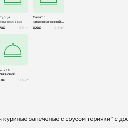
гурцы
Салат с
аринованные
краснокочанной
капустой
70₽
0,5 кг
620₽
0,5 кг
алат с
екинской
апустой
10₽
0,5 кг
 куриные запеченые с соусом терияки” с до