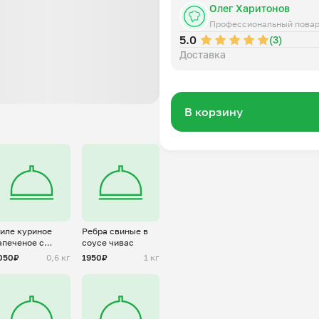
Олег Харитонов
Профессиональный пова
5.0
(3)
Доставка
В корзину
иле куриное
Ребра свиные в
апеченое с
соусе чивас
нанасом
050₽
0,6 кг
1950₽
1 кг