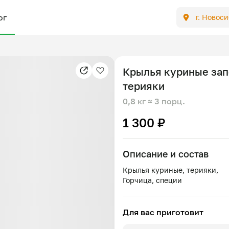
ог
г. Новос
Крылья куриные зап
терияки
0,8 кг
≈ 3 порц.
1 300 ₽
Описание и состав
Крылья куриные, терияки,
Для вас приготовит