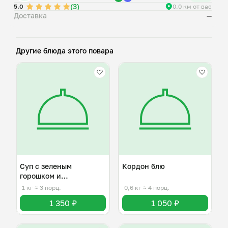
(3)
5.0
0.0 км от вас
Доставка
—
Другие блюда этого повара
Суп с зеленым
Кордон блю
горошком и
копченостями
1 кг
≈ 3 порц.
0,6 кг
≈ 4 порц.
1 350 ₽
1 050 ₽