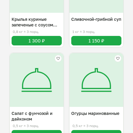
Крылья куриные
Сливочной-грибной суп
запеченые с соусом
терияки
0,8 кг
≈ 3 порц.
1 кг
≈ 3 порц.
1 300 ₽
1 150 ₽
Салат с фунчозой и
Огурцы маринованные
дайконом
0,5 кг
≈ 3 порц.
0,5 кг
≈ 3 порц.