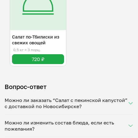
Салат по-Тбилиски из
свежих овощей
0,5 кг
≈ 3 порц.
720 ₽
Вопрос-ответ
Можно ли заказать “Салат с пекинской капустой”
с доставкой по Новосибирске?
Да, доставка на дом работает по всему городу!
Можно ли изменить состав блюда, если есть
Укажите удобное время — и получите свежее
пожелания?
домашнее блюдо в большой порции прямо с плиты.
Герметичная упаковка сохраняет тепло до 90