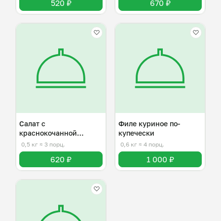
520 ₽
670 ₽
Салат с
Филе куриное по-
краснокочанной
купечески
капустой
0,5 кг
≈ 3 порц.
0,6 кг
≈ 4 порц.
620 ₽
1 000 ₽