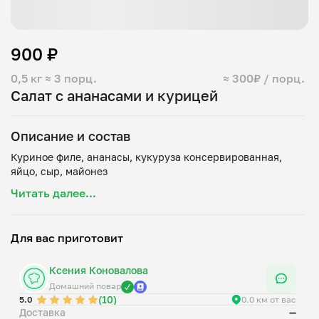
900 ₽
0,5 кг
≈ 3 порц.
≈ 300₽ / порц.
Салат с ананасами и курицей
Описание и состав
Куриное филе, ананасы, кукуруза консервированная,
Читать далее...
Для вас приготовит
Ксения Коновалова
Домашний повар
(10)
5.0
0.0 км от вас
Доставка
—