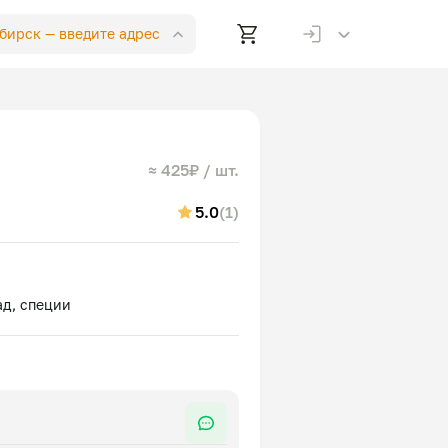
ибирск —
введите адрес
≈ 425₽ / шт.
5.0
(1)