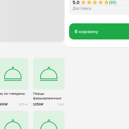
5.0
(10)
Доставка
В корзину
зу из говядины
Перцы
фаршированные
400₽
0,5 кг
1250₽
1 кг