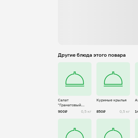
Другие блюда этого повара
Салат
Куриные крылья
А
"Гранатовый
браслет"
900₽
0,5 кг
850₽
0,5 кг
1