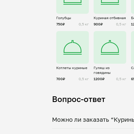
Голубцы
Куриная отбивная
Б
750₽
0,5 кг
900₽
0,5 кг
1
Котлеты куриные
Гуляш из
С
говядины
700₽
0,5 кг
1200₽
0,5 кг
6
Вопрос-ответ
Можно ли заказать “Курин
Да, доставка на дом работает