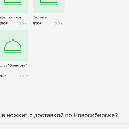
ефстроганов
Тефтели
200₽
0,5 кг
850₽
0,5 кг
алат "Винегрет"
50₽
0,5 кг
ые ножки” с доставкой по Новосибирске?
 по всему городу! Укажите удобное время — и по