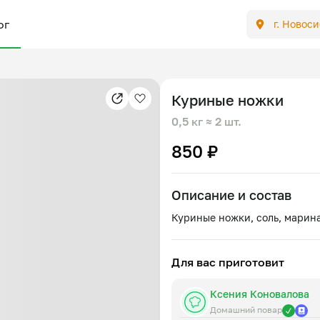
ог
г. Новос
Куриные ножки
0,5 кг
≈ 2 шт.
850 ₽
Описание и состав
Для вас приготовит
Ксения Коновалова
Домашний повар