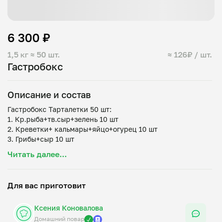
6 300 ₽
1,5 кг
≈ 50 шт.
≈ 126₽ / шт.
Гастробокс
Описание и состав
Гастробокс Тарталетки 50 шт:
1. Кр.рыба+тв.сыр+зелень 10 шт
2. Креветки+ кальмары+яйцо+огурец 10 шт
3. Грибы+сыр 10 шт
4. Сыр колбасный+чеснок+зелень 10 шт
Читать далее...
Для вас приготовит
Ксения Коновалова
Домашний повар