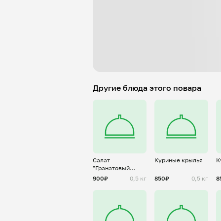
Другие блюда этого повара
Салат
Куриные крылья
К
"Гранатовый
браслет"
900₽
0,5 кг
850₽
0,5 кг
8