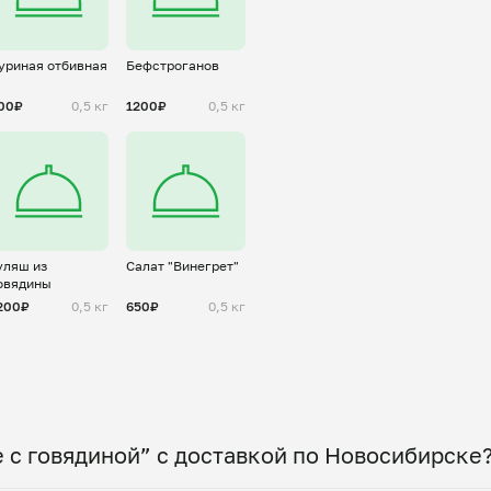
уриная отбивная
Бефстроганов
00₽
0,5 кг
1200₽
0,5 кг
уляш из
Салат "Винегрет"
овядины
200₽
0,5 кг
650₽
0,5 кг
 с говядиной” с доставкой по Новосибирске