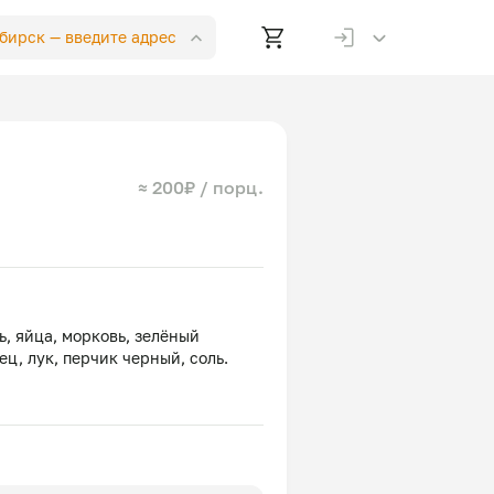
ибирск —
введите адрес
≈ 200₽ / порц.
ь, яйца, морковь, зелёный