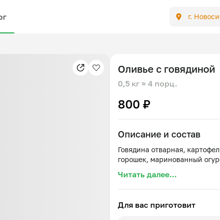
ог
г. Новос
Оливье с говядиной
0,5 кг
≈ 4 порц.
800 ₽
Описание и состав
Говядина отварная, картофел
Читать далее...
Для вас приготовит