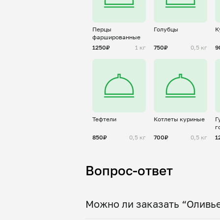
Перцы
Голубцы
К
фаршированные
1250₽
1 кг
750₽
0,5 кг
9
Тефтели
Котлеты куриные
Г
г
850₽
0,5 кг
700₽
0,5 кг
1
Вопрос-ответ
Можно ли заказать “Оливье