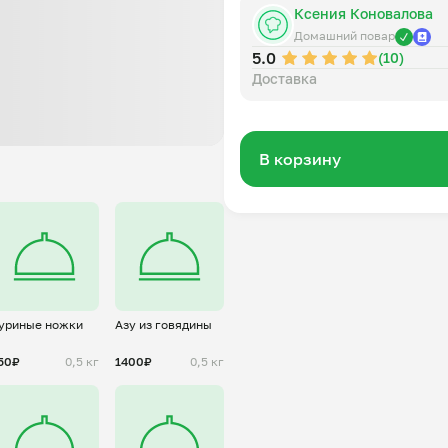
Ксения Коновалова
Домашний повар
5.0
(10)
Доставка
В корзину
уриные ножки
Азу из говядины
50₽
0,5 кг
1400₽
0,5 кг