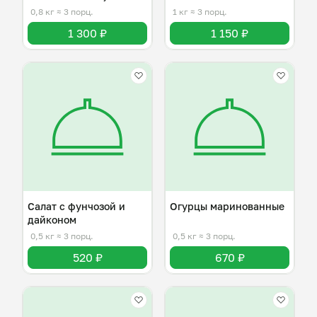
терияки
0,8 кг
≈ 3 порц.
1 кг
≈ 3 порц.
1 300 ₽
1 150 ₽
Салат с фунчозой и
Огурцы маринованные
дайконом
0,5 кг
≈ 3 порц.
0,5 кг
≈ 3 порц.
520 ₽
670 ₽