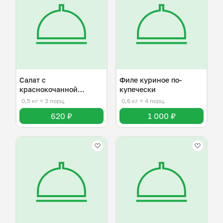
Салат с
Филе куриное по-
краснокочанной
купечески
капустой
0,5 кг
≈ 3 порц.
0,6 кг
≈ 4 порц.
620 ₽
1 000 ₽