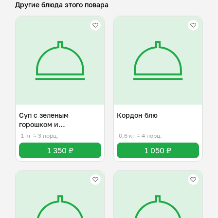
Другие блюда этого повара
Суп с зеленым
Кордон блю
горошком и
копченостями
1 кг
≈ 3 порц.
0,6 кг
≈ 4 порц.
1 350 ₽
1 050 ₽