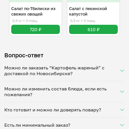
Салат по-Тбилиски из
Салат с пекинской
свежих овощей
капустой
0,5 кг
≈ 3 порц.
0,5 кг
≈ 3 порц.
720 ₽
610 ₽
Вопрос-ответ
Можно ли заказать “Картофель жареный” с
доставкой по Новосибирске?
Да, доставка на дом работает по всему городу!
Можно ли изменить состав блюда, если есть
Укажите удобное время — и получите свежее
пожелания?
домашнее блюдо в большой порции прямо с плиты.
Герметичная упаковка сохраняет тепло до 90
Конечно! Олег Харитонов адаптирует блюдо под
минут. Статус заказа отслеживайте в личном
Кто готовит и можно ли доверять повару?
ваши предпочтения: уберет специи, снизит
кабинете, а с поваром можно связаться напрямую в
количество соли, сахара или заменит ингредиенты.
чате. Рекомендуем оформлять заказ заранее —
“Картофель жареный” готовит Олег Харитонов —
Укажите пожелания при оформлении или напишите
утром на вечер или сегодня на завтра.
Есть ли минимальный заказ?
проверенный повар из г.Новосибирск. Каждый
напрямую в чат — домашние блюда готовятся